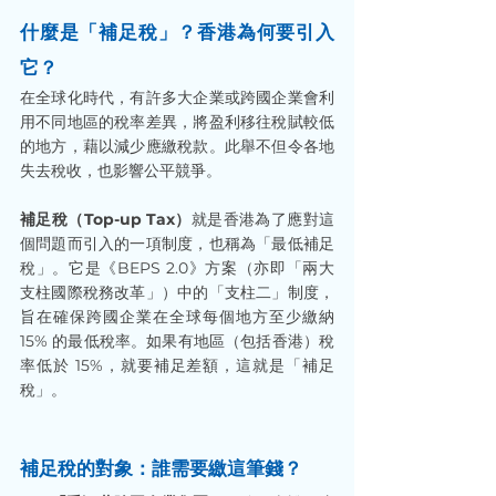
什麼是「補足稅」？香港為何要引入
它？
在全球化時代，有許多大企業或跨國企業會利
用不同地區的稅率差異，將盈利移往稅賦較低
的地方，藉以減少應繳稅款。此舉不但令各地
失去稅收，也影響公平競爭。
補足稅（Top-up Tax）
就是香港為了應對這
個問題而引入的一項制度，也稱為「最低補足
稅」。它是《BEPS 2.0》方案（亦即「兩大
支柱國際稅務改革」）中的「支柱二」制度，
旨在確保跨國企業在全球每個地方至少繳納 
15% 的最低稅率。如果有地區（包括香港）稅
率低於 15%，就要補足差額，這就是「補足
稅」。
補足稅的對象：誰需要繳這筆錢？