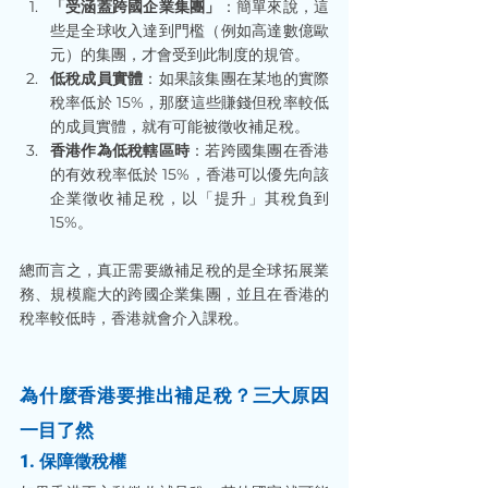
「受涵蓋跨國企業集團」
：簡單來說，這
些是全球收入達到門檻（例如高達數億歐
元）的集團，才會受到此制度的規管。
低稅成員實體
：如果該集團在某地的實際
稅率低於 15%，那麼這些賺錢但稅率較低
的成員實體，就有可能被徵收補足稅。
香港作為低稅轄區時
：若跨國集團在香港
的有效稅率低於 15%，香港可以優先向該
企業徵收補足稅，以「提升」其稅負到 
15%。
總而言之，真正需要繳補足稅的是全球拓展業
務、規模龐大的跨國企業集團，並且在香港的
稅率較低時，香港就會介入課稅。
為什麼香港要推出補足稅？三大原因
一目了然
1. 保障徵稅權