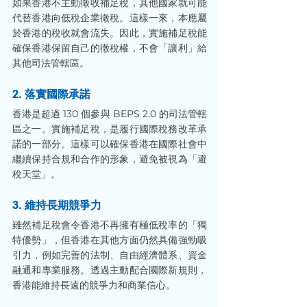
如果香港不主動徵收補足稅，其他國家就可能
代替香港向低稅企業徵稅。這樣一來，本應屬
於香港的稅收就會流失。因此，實施補足稅能
確保香港保留自己的徵稅權，不會「讓利」給
其他司法管轄區。
2. 落實國際承諾
香港是超過 130 個參與 BEPS 2.0 的司法管轄
區之一。實施補足稅，是履行國際稅務改革承
諾的一部分。這樣可以確保香港在國際社會中
繼續保持合規和合作的形象，避免被視為「避
稅天堂」。
3. 維持長期競爭力
雖然補足稅會令香港不再擁有極低稅率的「獨
特優勢」，但香港在其他方面仍然具備強勁吸
引力，例如完善的法制、自由經濟體系、資金
融通和專業服務。透過主動配合國際新規則，
香港能維持長遠的競爭力和商業信心。