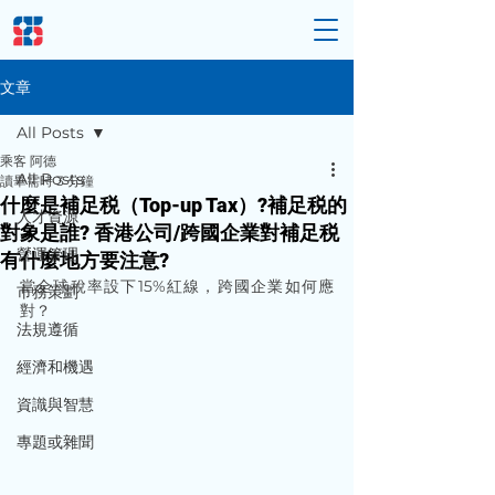
文章
All Posts
乘客 阿德
All Posts
讀畢需時 3 分鐘
什麼是補足税（Top-up Tax）?補足税的
人才資源
對象是誰? 香港公司/跨國企業對補足税
營運管理
有什麼地方要注意?
當全球稅率設下15%紅線，跨國企業如何應
市務策劃
對？
法規遵循
經濟和機遇
資識與智慧
專題或雜聞