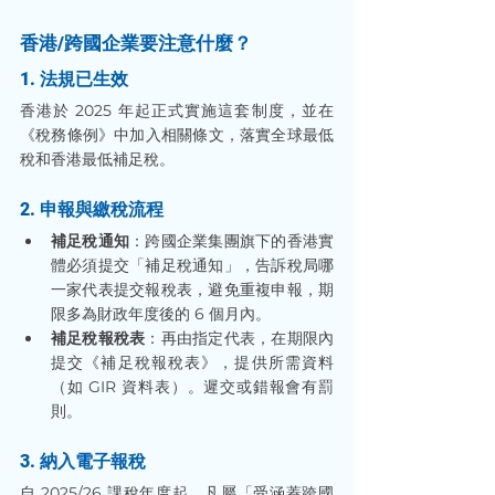
香港/跨國企業要注意什麼？
1. 法規已生效
香港於 2025 年起正式實施這套制度，並在
《稅務條例》中加入相關條文，落實全球最低
稅和香港最低補足稅。
2. 申報與繳稅流程
補足稅通知
：跨國企業集團旗下的香港實
體必須提交「補足稅通知」，告訴稅局哪
一家代表提交報稅表，避免重複申報，期
限多為財政年度後的 6 個月內。
補足稅報稅表
：再由指定代表，在期限內
提交《補足稅報稅表》，提供所需資料
（如 GIR 資料表）。遲交或錯報會有罰
則。
3. 納入電子報稅
自 2025/26 課稅年度起，凡屬「受涵蓋跨國