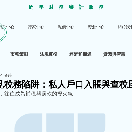
​周年財務審計服
務
用戶中心
行家中心
報價中心
資源中心
關於我
市務策劃
法規遵循
經濟和機遇
資識與智慧
4 分鐘
見稅務陷阱：私人戶口入賬與查稅
，往往成為補稅與罰款的導火線