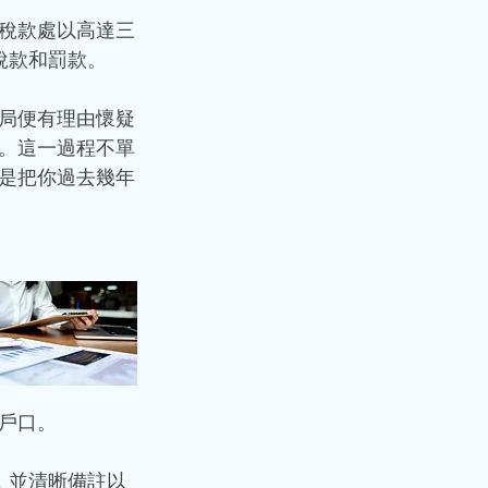
稅款處以高達三
稅款和罰款。
局便有理由懷疑
。這一過程不單
是把你過去幾年
戶口。
，並清晰備註以