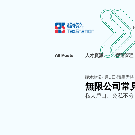
All Posts
人才資源
營運管理
端木站長
1月9日
讀畢需時 
無限公司常
私人戶口、公私不分