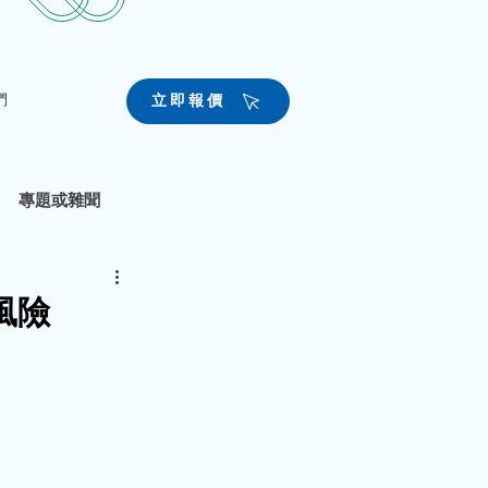
們
立即報價
專題或雜聞
風險