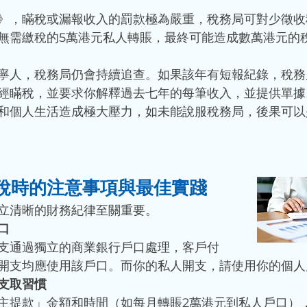
》，瞞稅或漏報收入的罰款極為嚴重，稅務局可對少徵收
無需繳稅的5萬港元私人轉賬，最終可能造成數萬港元的
寧人，稅務局仍會持續追查。如果該年有短報紀錄，稅務
經瞞稅，並要求你解釋過去七年的每筆收入，並提供單據
和個人生活造成極大壓力，如未能說服稅務局，後果可以
稅時的注意事項與最佳實踐
立清晰的財務紀律至關重要。
口
支通過獨立的商業銀行戶口處理，客戶付
開支均應使用該戶口。而你的私人開支，請使用你的個人
支取習慣
主提款」金額和時間（如每月轉賬2萬港元到私人戶口）