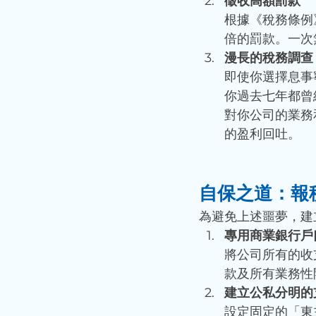
徵收高額罰款
根據《稅務條例
倍的罰款。一次
漫長的稅務調查
即使你選擇息事
你過去七年都曾
對你公司的業務
的盈利回吐。
自保之道：報
為避免上述噩夢，建
專用商業銀行戶
將公司所有的收
款及所有業務性
建立公私分明的
設定固定的「東