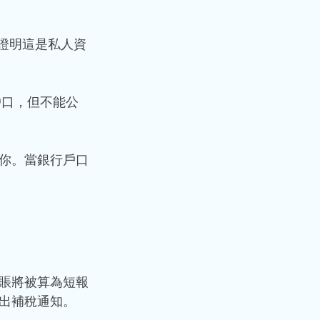
法證明這是私人資
戶口，但不能公
你。當銀行戶口
賬將被算為短報
出補稅通知。