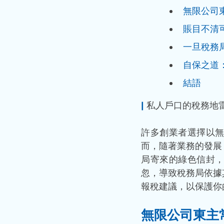
無限公司
賬目不清
一旦稅務
自保之道
結語
|
 私人戶口的稅務地
許多創業者選擇以
而，隨著業務的發展
局寄來的綠色信封
忽，導致稅務局依據
報稅建議，以保護你
無限公司東主