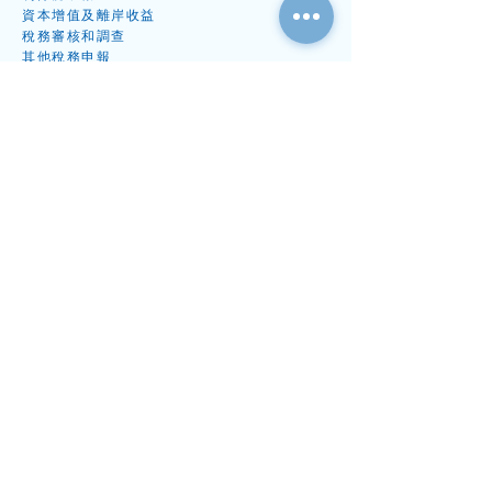
資本增值
及離岸收益
​稅務
審核和調
查
其他稅務申
報
稅務書信代
辦
會計及審計快線
周年財
務
審
計
簿記及會
計
專項審
計
受資
助計劃審
計
秘書及開公司快線
出任公
司秘
書
周年
申報表
格
開
公
司
​法定辦事處地址
專案
文件
續牌
與解散專案
行家中
心
數碼應用