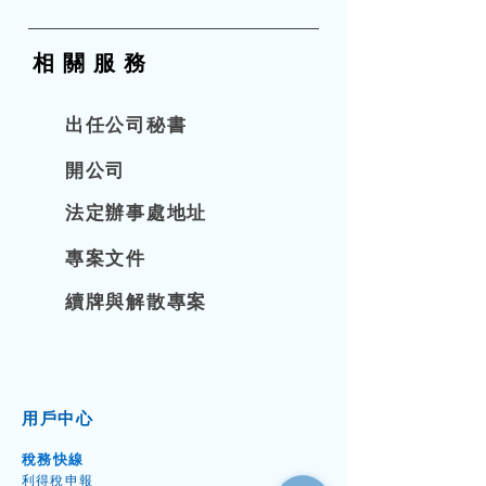
冊處提供，除非是無擔保有限公司。
B），遲交少於三個月、六個月、九個
額所限制。這種公司必須按照《公司
月或九個月以上的登記費分別為港幣
條例》的規定，每年向公司註冊處按
要特別留意，由於公司註冊處在星期
$870、$1,740、$2,610和$3,480，遠
時提交周年申報表，否則可能會被罰
六停止辦公，若申報限期日為星期
相關服
務
高於正常的$105港元。 另外，逾期提
款或取消註冊。 周年申報表的提交時
六，有關期限並不會自動申延至下一
交周年申報表的公司及其每名責任人
限取決於公司的成立日期和財務會計
工作日。 如周年申報表的到期日為星
出任公司秘書
士均有可能被檢控。如果被判有罪，
年賬日。如果公司是在2014年3月4日
期日或公眾假期或烈風警告日或黑色
每人每份周年申報表最高可被罰款港
前成立的，則必須在每年的周年大會
暴雨警告日，周年申報表可於下一工
開公司
幣$50,000。如果繼續違反規定，每人
後的４２日內提交周年申報表。如果
作天提交。
每日可被罰款港幣$1,000。 因此，為
公司是在2014年3月3日後成立的，則
法定辦事處地址
了避免不必要的開支和法律風險，公
必須在每個財務會計年賬日結束後的
專案文件
司應儘早提交周年申報表，並確保其
九個月內確定周年大會日期，並在該
內容準確無誤。
日期後的４２日內提交周年申報表。
續牌與解散專案
用戶中心
稅務快線
利得稅申
報