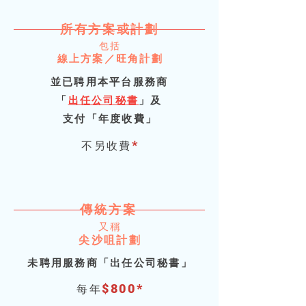
所有方案或計
劃
包
括
線上方案
​／
旺
角計
劃
並已聘用本平台服務商
「
出任公司秘
書
」
及
支付「年度收費
」
*
不另收費
傳統方
案
又
稱
尖
​沙
咀
計
劃
未聘用服務商「出任公司秘
​書
」
$
8
0
0
*
每年