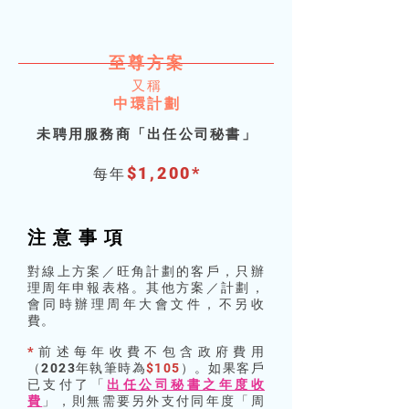
至尊方
案
又
稱
中環計
劃
未聘用服務商「出任公司秘書
」
$1,2
0
0
*
每年
注意事
項
對線上方案／旺角計劃的客戶，只辦
理周年申報表格。其他方案／計劃，
會同時辦理周年大會文件，不另收
費。
*
前述每年收費不包含政府費用
（2023年執筆時為
$105
）。如果客戶
已支付了「
出任公司秘書之年度收
費
」，則無需要另外支付同年度「周