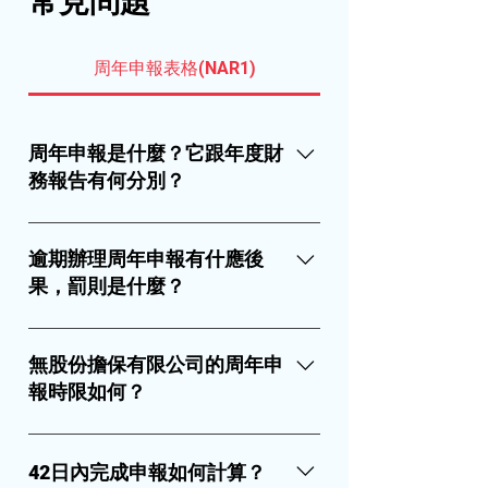
常見問題
周年申報表格(NAR1)
周年申報是什麼？它跟年度財
務報告有何分別？
周年申報表格（NAR1）是公司每年必
須向「公司註冊處」提交的一份文
逾期辦理周年申報有什應後
件，用以更新公司的基本資料，例如
果，罰則是什麼？
股東、董事、註冊地址、股本等。周
年申報表格的目的是讓公眾能夠查詢
根據《公司條例》（第622章第662
到公司的最新狀況，以便進行商業往
條），公司必須在每個周年申報日後
無股份擔保有限公司的周年申
來或其他用途。周年申報與年度財務
４２天內向公司註冊處提交周年申報
報時限如何？
報告是兩回事，後者是公司向「稅務
表。逾期提交周年申報表的公司需要
局」申報的一份財務文件。用以計算
支付更高的登記費用。根據《公司
無股份擔保有限公司是沒發行股份的
公司的稅務責任，並不需要向公司註
（費用）規例》（第622章附屬法例
公司，其成員的責任由公司的擔保金
42日內完成申報如何計算？