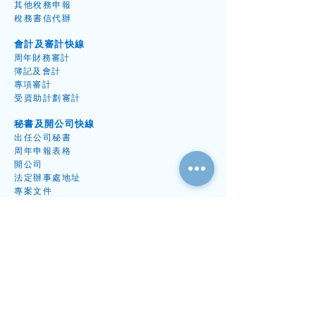
其他稅務申
報
稅務書信代
辦
會計及審計快線
周年財
務
審
計
簿記及會
計
專項審
計
受資
助計劃審
計
秘書及開公司快線
出任公
司秘
書
周年
申報表
格
開
公
司
​法定辦事處地址
專案
文件
續牌
與解散專案
行家中
心
數碼應用
拓展業務