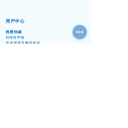
己應該承擔的責任。 專業的會計服務
金額和v) 交易的憑證編號及/或備註。
用相同的會計政策和方法，以便比
商可幫助客戶完成積壓的簿記工作，
掛賬紀錄（賖欠紀錄）：記錄公司的
較。 審慎性（Prudence）：要求企業
並提供相關的意見和支援，讓客戶日
採購和銷售交易資料，分為採購紀錄
在估計和判斷時採取保守的態度，避
用戶中心
後可自行完成簿記工作（常見問題：
和銷售紀錄。包括 i) 交易發生的日
免高估收入或資產，或低估費用或負
中小企如何進行簡單的簿記記
期、 ii) 交易對方的名稱、 iii) 交易涉
債。 歷史成本（Historical Cost）（只
稅務快線
錄？），以達到雙方長遠共贏。
及的商品或服務、 iv) 交易金額和 v)
針對中小企業）：要求企業按照購買
利得稅申
報
資本增值
及離岸收益
交易的憑證編號及/或備註。 如果有關
或取得時的成本來記錄資產和負債，
​稅務
審核和調
查
交易是即時支付款，並已填寫在「收
而不考慮市場價值的上升（但對明顯
其他稅務申
報
支紀錄」內，可無需在掛賬紀錄中重
減值部份則需要計提損失）。 如果中
稅務書信代
辦
複登記。 請注意，每天都應更新收支
小企認為這些原則不適合他們的業
會計及審計快線
紀錄，每個月要對照和現金的結餘確
務，請儘快與會計公司溝通。此外，
周年財
務
審
計
保沒有錯誤。掛賬紀錄每個月應至少
還有一些中小企可能會混淆的會計概
簿記及會
計
要更新一次，年底時要清楚列出應收
念，例如： 權責發生制（Accrual）：
專項審
計
和應付款項的清單，檢查其完整性和
受資
根據收入或支出發生的時間來記錄，
助計劃審
計
合理性。
而不是根據現金流入或流出的時間。
秘書及開公司快線
僅使用收支記錄完去完成會計工作不
出任公
司秘
書
符合權責發生制，但如果連同掛賬記
周年
申報表
格
開
公
司
錄一起使用，基本上可以達到權責發
​法定辦事處地址
生制的要求。 重要性