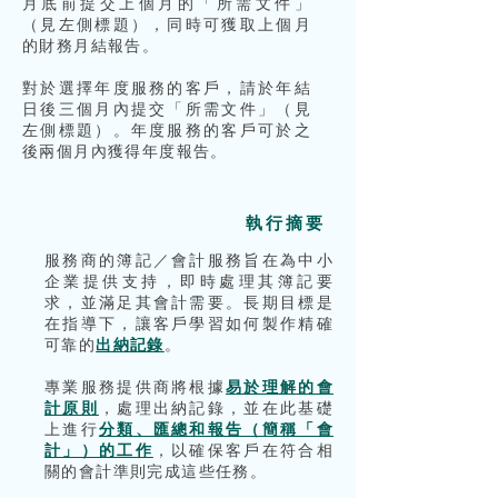
月底前提交上個月的「所需文件」
（見左側標題），同時可獲取上個月
的財務月結報告。
對於選擇年度服務的客戶，請於年結
日後三個月內提交「所需文件」（見
左側標題）。年度服務的客戶可於之
後兩個月內獲得年度報告。
執行摘
要
服務商的簿記／會計服務旨在為中小
企業提供支持，即時處理其簿記要
求，並滿足其會計需要。長期目標是
在指導下，讓客戶學習如何製作精確
可靠的
出納記錄
。
專業服務提供商將根據
易於理解的會
計原則
，處理出納記錄，並在此基礎
上進行
分類、匯總和報告（簡稱「會
計」）的工作
，以確保客戶在符合相
關的會計準則完成這些任務。