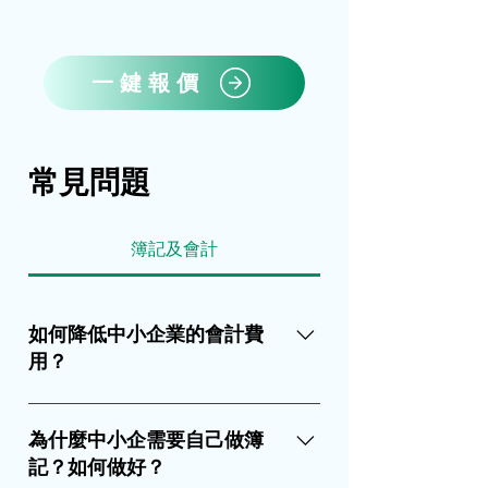
一鍵報價
常見問題
簿記及會計
如何降低中小企業的會計費
用？
簿記是財務會計的基礎工作，主要負
責對業務交易進行「收支記錄」和
為什麼中小企需要自己做簿
「掛賬記錄」。如果交易數量不多、
記？如何做好？
條款簡單或有特定數字程式進行處