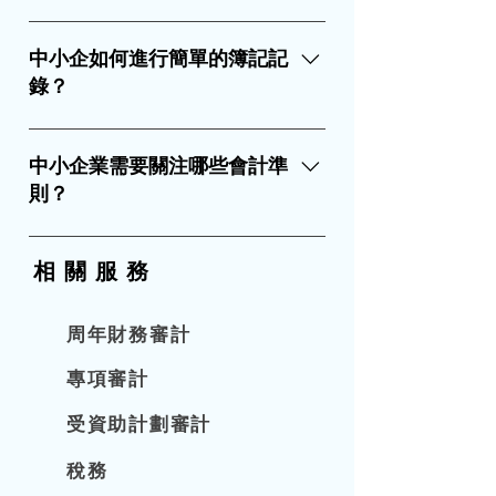
理，簿記工作不需要會計知識，只需
簿記是整理財務交易記錄的過程，主
要接受簡單易明的操作訓練及指導，
要分為「收支記錄」和「掛賬記錄」
中小企如何進行簡單的簿記記
就可以由非會計人員完成。 中小甚至
兩個原始部分，目的是讓每筆交易都
錄？
大型企業都是以較低的成本自行完成
有清晰的來源和去向，並符合一定的
簿記工作。隨後讓外判會計公司根據
規範和標準。 然而，簿記並不需要深
有兩種方法可用於記錄簿記： 單式簿
客戶自己的簿記記錄進行高層次的會
入的會計知識和技巧，只要按照一些
記：適用於小型或簡單業務的公司。
中小企業需要關注哪些會計準
計處理，包括財務數據的分類、匯
基本的步驟和原則，就能學會如何做
只需記錄每筆交易的金額和說明，例
則？
總、報表和分析等，以降低相關費用
好。任何企業都可以自行執行，不必
如銀行及現金的收支、採購及銷售的
支出。 中小企業可以把基礎簿記和高
依賴會計公司。對部份不懂會計的中
確認等。 雙式簿記：適用於大型或複
會計公司在處理客戶財務會計工作
層會計分開處理，自己的文員和外判
小企業，可採用單式簿方法，只需要
雜業務的公司。要求每筆交易都要分
時，會採用一些普遍接受的會計原則
相關服
務
的會計各司其職，可以提高效率和質
記錄每筆交易的金額和說明，不需要
配到兩個賬戶，並保持賬戶平衡。這
及概念。這些準則有助於保證財務資
量，同時節省雙方的時間和金錢。
分類或平衡賬戶。 企業必須掌握自己
是一種較傳統且較複雜的簿記方式。
料的完整性、一致性和可比性，讓資
周年財務審計
的收支情況和資金流動，這些是日常
如果中小企業沒有專業的簿記人員，
料使用者能夠有效地分析財務狀況。
經營中不可或缺的工作，應該及時做
可以先使用單式簿記方法，按照以下
這裡介紹一些常用的會計原則： 持續
專項審計
好相應的記錄和整理，不應因為對會
兩種交易紀錄的要求進行處理： 收支
經營（Going Concern）：假設企業會
受資助計劃審計
計不熟悉而忽略或推遲出納和簿記工
紀錄：記錄公司的現金和銀行交易資
在可預見的未來繼續經營，而不會清
作。即使企業願意花費更多的金錢，
料，包括i) 交易發生的日期、ii) 交易
盤或停業。 一致性（Consistence）：
稅務
外判會計公司也不能完全替代企業自
對方的名稱、iii) 交易的目的、iv) 交易
要求企業在不同期間或不同情況下採