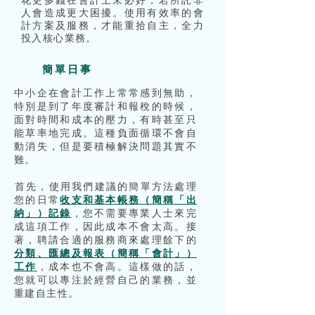
花更多錢在會計上未必好，若所託非
人會造成更大困擾。使用有效率的會
計方案及服務，才能重拾自主，全力
投入核心業務。
簡單日事
中小企在會計工作上常常感到無助，
特別是到了年度審計和報稅的時候，
面對時間和成本的壓力，有時甚至只
能草率地完成。這種負面循環不會自
動消失，但是要積極解決問題其實不
難。
​首先，使用我們建議的簡單方法處理
您的日常
收支和基本帳務（簡稱「出
納」）記錄
，您不需要專業人士來完
成這項工作，因此成本不會太高。
接
著，聘請合適的服務商來處理餘下的
分類、匯總及報表（簡稱「會計」）
工作
，成本也不會高。這樣做的話，
您就可以專注於經營自己的業務，並
重建自主性。