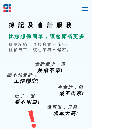
簿記及
會計服
務
比您想像簡單，讓您節省更多
簡單記錄，直接真實不花巧。
輕鬆自主，核心業務不偏差。
會計量少，但
兼做不來
!
請不到會計，
工作懸空
!
有會計，但
做不出來
!
做了，但
看不明白
!
還可以，只是
!
成本太高
!