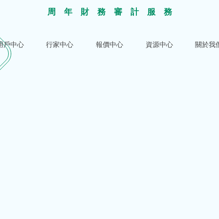
​周年財務審計服
務
用戶中心
行家中心
報價中心
資源中心
關於我