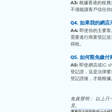
A3:
 根據香港的稅
不僅能讓客戶信任你
Q4. 
如果我的網店
A4:
 即使你的主要
需要進行商業登記並
得稅。
Q5. 如何豁免繳
A5: 
即使網店或IG
登記證，這是法律要
登記證後，才能根據
免責聲明： 以上
見。
實務與法規指南
中小企經