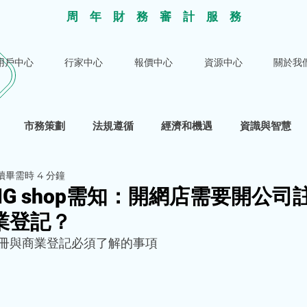
​周年財務審計服
務
用戶中心
行家中心
報價中心
資源中心
關於我
市務策劃
法規遵循
經濟和機遇
資識與智慧
讀畢需時 4 分鐘
IG shop需知：開網店需要開公司
業登記？
冊與商業登記必須了解的事項