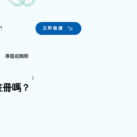
們
立即報價
專題或雜聞
註冊嗎？