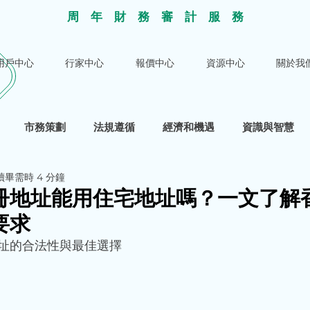
​周年財務審計服
務
用戶中心
行家中心
報價中心
資源中心
關於我
市務策劃
法規遵循
經濟和機遇
資識與智慧
讀畢需時 4 分鐘
冊地址能用住宅地址嗎？一文了解
要求
址的合法性與最佳選擇