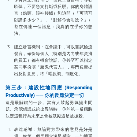
聆聽，不要急於打斷或反駁。你的身體語
言（點頭、眼神接觸）和追問（「可唔可
以講多少少？」，「點解你會咁諗？」）
都在傳達一個訊息：我真的在乎你的想
法。
建立發言機制：在會議中，可以嘗試輪流
發言，確保每個人（特別是內向或年資淺
的員工）都有機會說話。你甚至可以指定
某同事扮演「魔鬼代言人」，專門負責提
出反對意見，將「唱反調」制度化。
第三步：建設性地回應 (Responding 
Productively) —— 你的反應決定一切
這是最關鍵的一步。當有人鼓起勇氣提出問
題、承認錯誤或給出異議時，你的第一反應將
決定這種行為未來是會被鼓勵還是被扼殺。
表達感謝：無論對方帶來的意見是好是
壞，你第一個反應永遠是感謝。一句簡單