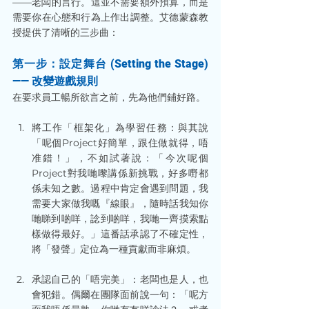
——老闆的言行。這並不需要額外預算，而是
需要你在心態和行為上作出調整。艾德蒙森教
授提供了清晰的三步曲：
第一步：設定舞台 (Setting the Stage) 
—— 改變遊戲規則
在要求員工暢所欲言之前，先為他們鋪好路。
將工作「框架化」為學習任務：與其說
「呢個Project好簡單，跟住做就得，唔
准錯！」，不如試著說：「今次呢個
Project對我哋嚟講係新挑戰，好多嘢都
係未知之數。過程中肯定會遇到問題，我
需要大家做我嘅『線眼』，隨時話我知你
哋睇到啲咩，諗到啲咩，我哋一齊摸索點
樣做得最好。」這番話承認了不確定性，
將「發聲」定位為一種貢獻而非麻煩。
承認自己的「唔完美」：老闆也是人，也
會犯錯。偶爾在團隊面前說一句：「呢方