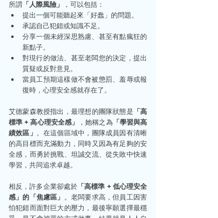
所謂
「人際風險」
，可以包括：
提出一個可能聽起來「好蠢」的問題。
承認自己犯錯或知識不足。
分享一個未經深思熟慮、甚至有點瘋狂的
新點子。
對現行的做法、甚至老闆您的決定，提出
質疑或反對意見。
當員工預期這樣做不會被懲罰、羞辱或報
復時，心理安全感就存在了。
艾德蒙森教授指出，最理想的團隊狀態是
「高
標準 + 高心理安全感」
，她稱之為
「學習與高
績效區」
。在這個區域中，團隊成員因有清晰
的高目標而充滿動力，同時又因為有足夠的安
全感，而勇於挑戰、坦誠交流、從失敗中快速
學習，共同追求卓越。
相反，許多企業卻處於
「高標準 + 低心理安全
感」的「焦慮區」
。老闆要求高，但員工因害
怕犯錯而面對巨大的壓力，最後寧願選擇最穩