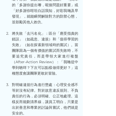
的「多謝你提出嚟，呢個問題好重要」或
「好多謝你咁坦白話我知，好彩我哋及早
發現」，就能瞬間解除對方的防禦心態，
並鼓勵其他人效仿。
將失敗「去污名化」：區分「應受指責的
錯誤」（如疏忽、違規）和「值得學習的
失敗」（如在探索新領域時的嘗試）。當
團隊因為一個有價值的嘗試而失敗時，不
要追究責任，而是帶領大家進行複盤
（After-Action Review）：「我哋從中
學到啲咩？下次可以點樣做得更好？」這
種態度會讓團隊更敢於冒險。
對明確違規行為進行懲處：心理安全感不
等於沒有紀律。對於故意違反規則、不負
責任的行為，必須明確、公正地處理。這
樣反而能劃清界線，讓員工明白，只要是
出於善意和專業的討論與嘗試，他們就是
安全的。