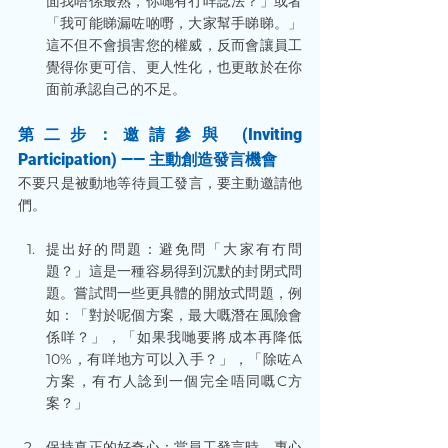
面我唔係最熟，你哋有冇咩諗法？」或者
「我可能睇漏咗啲嘢，大家幫手睇睇。」
這不但不會損害您的權威，反而會讓員工
覺得你更可信、更人性化，也更敢於在你
面前承認自己的不足。
第二步：邀請參與 (Inviting 
Participation) —— 主動創造發言機會
不要只是被動地等待員工發言，要主動邀請他
們。
提出好的問題：避免問「大家有冇問
題？」這是一種容易得到沉默的封閉式問
題。嘗試問一些更具體的開放式問題，例
如：「對於呢個方案，最大嘅潛在風險會
係咩？」，「如果我哋要將成本再降低
10%，有咩地方可以入手？」，「除咗A
方案，有冇人諗到一個完全唔同嘅C方
案？」
保持真正的好奇心：當員工發言時，專心