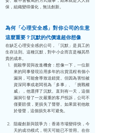
妥、最不會被罵的方式做事，結果就是人人自
保，組織變得僵化，無法創新。
為何「心理安全感」對你公司的生意
這麼重要？沉默的代價遠超你想像
在缺乏心理安全感的公司，「沉默」是員工的
生存法則。這種沉默，對中小企而言是極其昂
貴的成本。
扼殺學習與改進機會：想像一下，一位新
來的同事發現沿用多年的出貨流程有個小
漏洞，可能會導致送錯貨。但因為害怕被
資深同事或老闆視為「多事」、「挑戰權
威」，他選擇了沉默。直到有一天，這個
漏洞引發了一次嚴重的客戶投訴，公司不
僅要賠償，更損失了聲譽。如果當初他敢
於發聲，這個損失本可避免。
阻礙創新與競爭力：香港市場變得快，今
天的成功模式，明天可能已不管用。在你