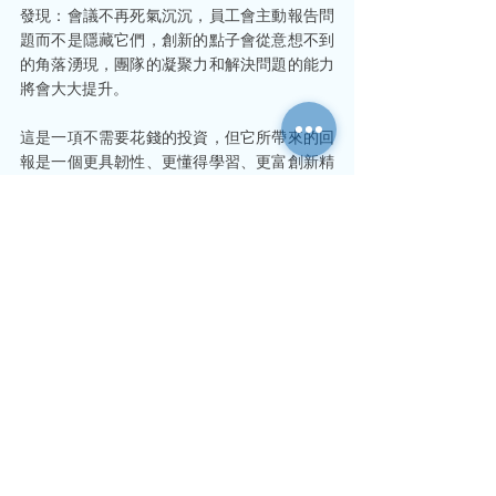
發現：會議不再死氣沉沉，員工會主動報告問
題而不是隱藏它們，創新的點子會從意想不到
的角落湧現，團隊的凝聚力和解決問題的能力
將會大大提升。
這是一項不需要花錢的投資，但它所帶來的回
報是一個更具韌性、更懂得學習、更富創新精
神的團隊，最無法被對手模仿的隱形優勢。從
今天起，不妨在下一次會議中，嘗試問一個好
的問題，並對第一個發聲的員工，由衷地說一
句：「多謝你。」
免責聲明：以上內容僅供一般資訊參考，並不
構成具體建議或專業諮詢。若遇特殊問題，建
議直接向有關機構查詢最新詳情，或諮詢專業
人士以獲取準確的建議。
中小企經營策略
人力資源與員工管理
管理思維與企業文化
人才資源