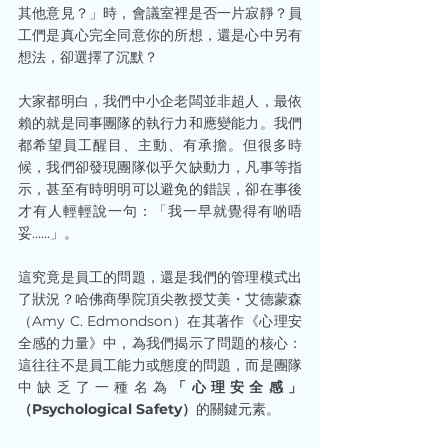
其他意見？」時，會議室裡是否一片寂靜？員
工們是真心完全同意你的所想，還是心中另有
想法，卻選擇了沉默？
大家都明白，我們中小企老闆並非超人，最依
賴的就是同事團隊的執行力和應變能力。我們
都希望員工醒目、主動、有承擔。但很多時
候，我們卻發現團隊似乎欠缺動力，凡事等指
示，甚至有時明明可以避免的錯誤，卻在事後
才有人輕輕說一句：「我一早就覺得有啲唔
妥……」。
這究竟是員工的問題，還是我們的管理模式出
了狀況？哈佛商學院頂尖教授艾美・艾德蒙森
（Amy C. Edmondson）在其著作《心理安
全感的力量》中，為我們揭示了問題的核心：
這往往不是員工能力或態度的問題，而是團隊
中缺乏了一種名為
「心理安全感」
（Psychological Safety）
的關鍵元素。