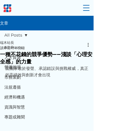
文章
All Posts
端木站長
All Posts
讀畢需時 6 分鐘
一種不花錢的競爭優勢——淺談「心理安
人才資源
全感」的力量
營運管理
當團隊敢於發聲、承認錯誤與挑戰權威，真正
的高績效與創新才會出現
市務策劃
法規遵循
經濟和機遇
資識與智慧
專題或雜聞