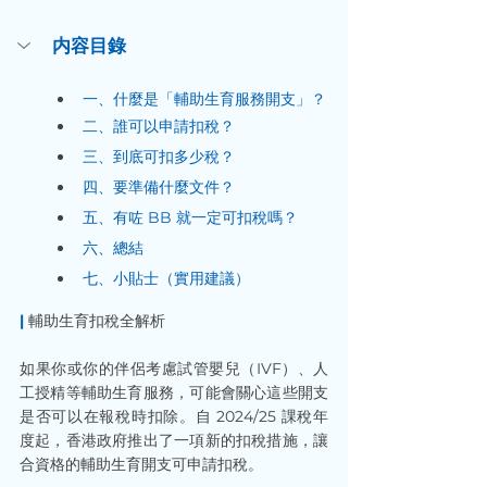
内容目錄
一、什麼是「輔助生育服務開支」？
二、誰可以申請扣稅？
三、到底可扣多少稅？
四、要準備什麼文件？
五、有咗 BB 就一定可扣稅嗎？
六、總結
七、小貼士（實用建議）
|
 輔助生育扣稅全解析
如果你或你的伴侶考慮試管嬰兒（IVF）、人
工授精等輔助生育服務，可能會關心這些開支
是否可以在報稅時扣除。自 2024/25 課稅年
度起，香港政府推出了一項新的扣稅措施，讓
合資格的輔助生育開支可申請扣稅。