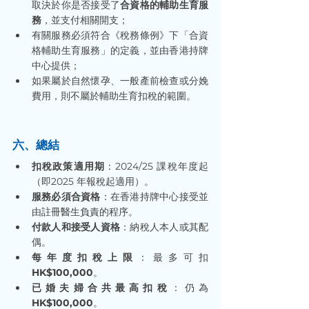
取決於你是否接受了
合資格的輔助生育服
務
，並支付相關開支；
有關服務必須符合《稅務條例》下「合資
格輔助生育服務」的定義，並由香港持牌
中心提供；
如果屬於自然懷孕、一般產前檢查或分娩
費用，則不屬於輔助生育扣稅的範圍。
六、總結
扣稅政策適用期
：2024/25 課稅年度起
（即2025 年報稅起適用）。
服務必須合資格
：在香港持牌中心接受並
由註冊醫生負責的程序。
付款人和接受人資格
：納稅人本人或其配
偶。
每年度扣稅上限
：最多可扣 
HK$100,000
。
已婚夫婦合共最高扣稅
：仍為 
HK$100,000
。