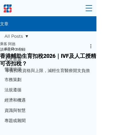
文章
All Posts
乘客 阿德
All Posts
讀畢需時 3 分鐘
香港輔助生育扣稅2026｜IVF及人工授精
人才資源
可否扣稅？
營運管理
掌握扣稅資格與上限，減輕生育醫療開支負擔
市務策劃
法規遵循
經濟和機遇
資識與智慧
專題或雜聞