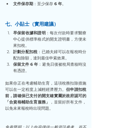
文件保存期
：至少保存 
6 年
。
七、小貼士（實用建議）
早保留收據和證明
：每次付款時要求醫療
中心提供標準格式的開支證明書，方便未
來扣稅。
計劃分配扣稅
：已婚夫婦可以在報稅時分
配扣除額，達到最佳申索效果。
保留文件 6 年
：避免日後被稅局查核時沒
有憑證。
如果你正在考慮輔助生育，這項稅務扣除措施
可以在一定程度上減輕經濟壓力。
但申請扣稅
前，請確保已支付的開支確實屬於政府認可的
「合資格輔助生育服務」
，並留好所有文件，
以免未來報稅時出現問題。
免責聲明：以上內容僅供一般資訊參考，並不