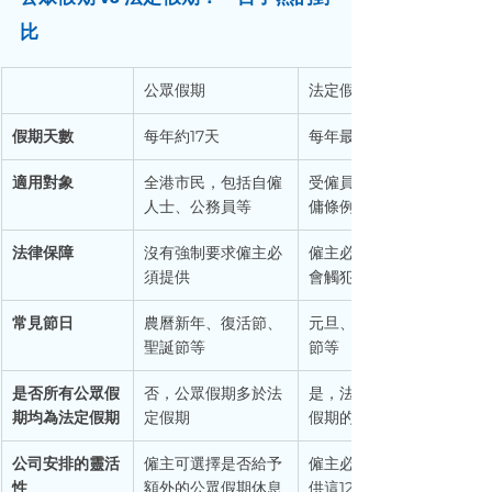
比
公眾假期
法定假期
假期天數
每年約17天
每年最少12天
適用對象
全港市民，包括自僱
受僱員工（根據《僱
人士、公務員等
傭條例》）
法律保障
沒有強制要求僱主必
僱主必須提供，違反
須提供
會觸犯法律
常見節日
農曆新年、復活節、
元旦、勞動節、端午
聖誕節等
節等
是否所有公眾假
否，公眾假期多於法
是，法定假期是公眾
期均為法定假期
定假期
假期的一部分
公司安排的靈活
僱主可選擇是否給予
僱主必須按照法例提
性
額外的公眾假期休息
供這12天假期