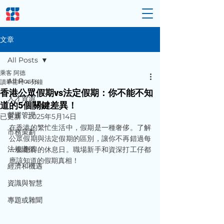
文章
All Posts
乘客 阿德
All Posts
讀畢需時 4 分鐘
香港公眾假期vs法定假期：你不能不知
人才資源
道的5個關鍵差異！
營運管理
已更新：
2025年5月14日
在香港的繁忙生活中，假期是一種奢侈。了解
市務策劃
公眾假期與法定假期的區別，讓你不再錯過每
法規遵循
一個應得的休息日。職場新手和資深打工仔都
應該知道的假期真相！
經濟和機遇
資識與智慧
專題或雜聞