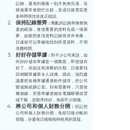
記錄，避免到最後一刻才匆匆完成，這
樣做通常會因忙出錯，造成日後需花更
多時間尋找並改正錯誤。
保持記錄整齊
：
雜亂的記錄和無窮無
盡的紙張，會使重要的資料化成一場噩
夢。如能把各項資料記錄得井井有條，
日後就可以準確地找到所需資料，不用
浪費時間。
好好存儲單據
：
對不少公司來說，如
何好好儲存單據是一個難題，即使儲存
好了，但如沒有清晰的分類，日後要找
回相關單據更令人頭痛。因此，強烈建
議要把各種單據通過軟件儲存，把公司
變成無紙辦公室。到有需要時，只需按
幾個鍵，所需單據便能在電腦硬碟或雲
端下載，並順序排好，免卻不少煩惱。
將公司和個人財務分開
：
切記把
公司和個人財務分開，免卻日後分帳的
煩惱，亦避免日後報稅時稅局的質疑。