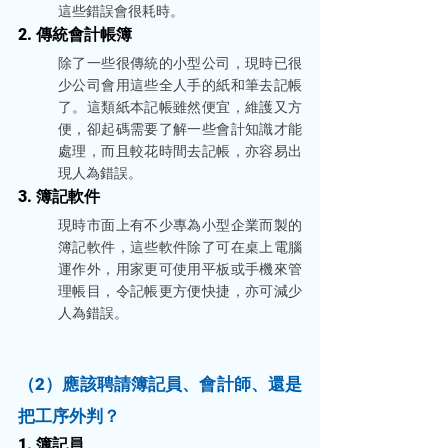
這些錯誤會很耗時。
2. 傳統會計帳簿
除了一些很傳統的小型公司，現時已很
少公司會用這些全人手的紙和筆去記帳
了。這類紙本記帳雖然便宜，維護又方
便，卻起碼需要了解一些會計知識才能
處理，而且較花時間去記帳，亦容易出
現人為錯誤。
3. 簿記軟件
現時市面上有不少專為小型企業而製的
簿記軟件，這些軟件除了可在桌上電腦
運作外，用家更可使用平板或手機來管
理帳目，令記帳更方便快捷，亦可減少
人為錯誤。
（2）應該聘請簿記員、會計師、還是
把工序外判？
1. 簿記員