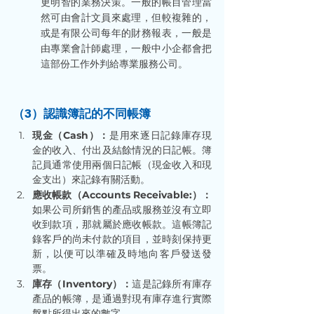
更明智的業務決策。一般的帳目管理當
然可由會計文員來處理，但較複雜的，
或是有限公司每年的財務報表，一般是
由專業會計師處理，一般中小企都會把
這部份工作外判給專業服務公司。
（3）認識簿記的不同帳簿
現金（Cash）：
是用來逐日記錄庫存現
金的收入、付出及結餘情況的日記帳。簿
記員通常使用兩個日記帳（現金收入和現
金支出）來記錄有關活動。
應收帳款（Accounts Receivable:）：
如果公司所銷售的產品或服務並沒有立即
收到款項，那就屬於應收帳款。這帳簿記
錄客戶的尚未付款的項目，並時刻保持更
新，以便可以準確及時地向客戶發送發
票。
庫存（Inventory）：
這是記錄所有庫存
產品的帳簿，是通過對現有庫存進行實際
盤點所得出來的數字。