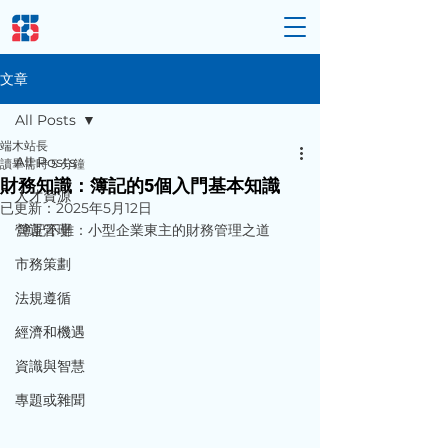
文章
All Posts
端木站長
All Posts
讀畢需時 5 分鐘
財務知識：簿記的5個入門基本知識
人才資源
已更新：
2025年5月12日
營運管理
簿記不難：小型企業東主的財務管理之道
市務策劃
法規遵循
經濟和機遇
資識與智慧
專題或雜聞