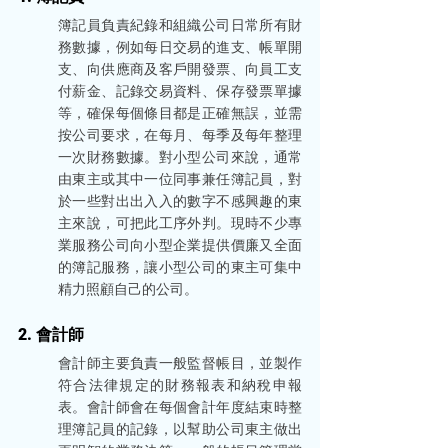
簿記員負責紀錄和組織公司日常所有財
務數據，例如每日交易的進支、帳單開
支、向供應商及客戶開發票、向員工支
付薪金、記錄交易資料、保存發票單據
等，確保每個條目都是正確無誤，並需
按公司要求，在每月、每季及每年整理
一次財務數據。對小型公司來說，通常
由東主或其中一位同事兼任簿記員，對
於一些對出出入入的數字不感興趣的東
主來說，可把此工序外判。現時不少專
業服務公司向小型企業提供價廉又全面
的簿記服務，讓小型公司的東主可集中
精力照顧自己的公司。
2. 會計師
會計師主要負責一般監督帳目，並製作
符合法律規定的財務報表和納稅申報
表。會計師會在每個會計年度結束時整
理簿記員的記錄，以幫助公司東主做出