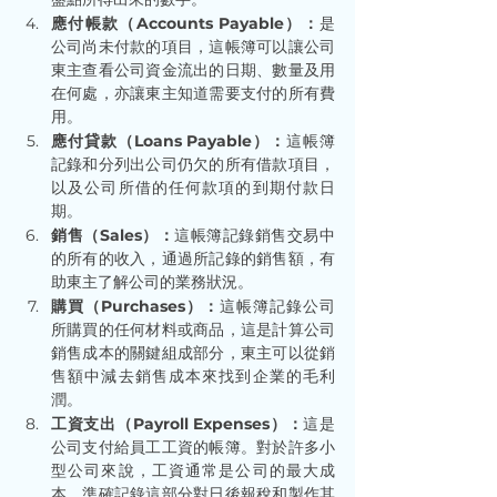
應付帳款（Accounts Payable）：
是
公司尚未付款的項目，這帳簿可以讓公司
東主查看公司資金流出的日期、數量及用
在何處，亦讓東主知道需要支付的所有費
用。
應付貸款（Loans Payable）：
這帳簿
記錄和分列出公司仍欠的所有借款項目，
以及公司所借的任何款項的到期付款日
期。
銷售（Sales）：
這帳簿記錄銷售交易中
的所有的收入，通過所記錄的銷售額，有
助東主了解公司的業務狀況。
購買（Purchases）：
這帳簿記錄公司
所購買的任何材料或商品，這是計算公司
銷售成本的關鍵組成部分，東主可以從銷
售額中減去銷售成本來找到企業的毛利
潤。
工資支出（Payroll Expenses）：
這是
公司支付給員工工資的帳簿。對於許多小
型公司來說，工資通常是公司的最大成
本，準確記錄這部分對日後報稅和製作其