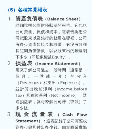
（5）各種常見報表
資產負債表
（Balance Sheet）
：
詳細說明公司財務狀況的報告。它包括
公司資產、負債和資本，這表告訴您公
司把股東以及銀行的錢用在哪裡，公司
有多少資產如現金和設備，有沒有各種
長短期負債借款，以及股東出的錢還剩
下多少（即股東權益Equity）。
損益表
（Income Statement）
：
用來了解公司過去一段時間（通常是一
個月、一季或一年）的收入
（Revenues）和支出（Expenses）。
並計算出稅前淨利（Income before 
Tax）和稅後淨利（Net Income），透
過損益表，就可瞭解公司賺（或蝕）了
多少錢。
現金流量表
（Cash Flow 
Statement）：
這表記錄了公司實際收
到多少錢和付出多少錢。由於商業實際