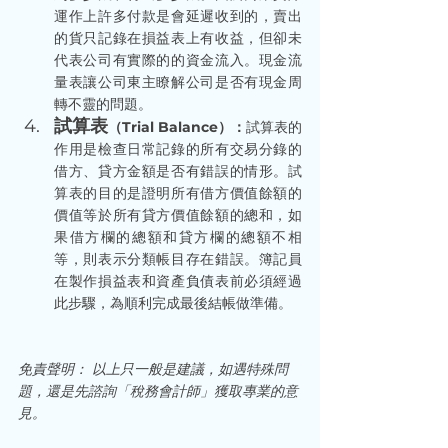
運作上許多付款是會延遲收到的，賣出
的貨只記錄在損益表上有收益，但卻未
代表公司有實際的的資金流入。現金流
量表讓公司東主瞭解公司是否有現金周
轉不靈的問題。
試算表
（Trial Balance）：
試算表的
作用是檢查日常記錄的所有交易分錄的
借方、貸方金額是否有錯誤的情形。試
算表的目的是證明所有借方價值餘額的
價值等於所有貸方價值餘額的總和，如
果借方欄的總額和貸方欄的總額不相
等，則表示分類帳目存在錯誤。簿記員
在製作損益表和資產負債表前必須經過
此步驟，為順利完成最後結帳做準備。
免責聲明： 以上只一般是建議，如遇特殊問
題，還是先諮詢「稅務會計師」獲取專業的意
見。