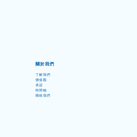
關於我們
了解我們
價值觀
承諾
時間軸
聯絡我們
跨境工作如何報稅？2026
與內地避免雙重徵稅及課
免申請指南