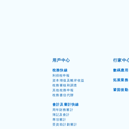
用戶中心
行家中
稅務快線
數碼應用
利得稅申
報
拓展業務
資本增值
及離岸收益
​稅務
審核和調
查
鞏固後
勤
其他稅務申
報
稅務書信代
辦
你「懂事」嗎？影子董事與提
會計及審計快線
名董事有什麼分別？
周年財
務
審
計
簿記及會
計
專項審
計
受資
助計劃審
計