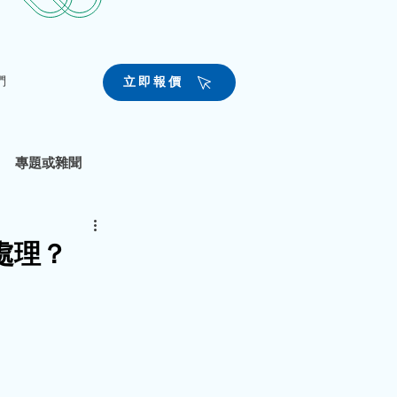
們
立即報價
專題或雜聞
處理？