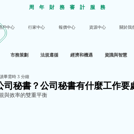
​周年財務審計服
務
用戶中心
行家中心
報價中心
資源中心
關於我
市務策劃
法規遵循
經濟和機遇
資識與智慧
讀畢需時 3 分鐘
公司秘書？公司秘書有什麼工作要
規與效率的雙重平衡