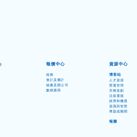
心
報價中心
資源中心
博客
站
稅務
會計及審計
人才資源
秘書
及開公司
營運管理
數碼應用
市務策劃
法規遵循
經濟和機遇
資識與智慧
已撤銷或除名公司如何恢復？
中港
專題或雜聞
2026 香港公司復牌程序、分別
香港
報
攤
及申請指南
稅寬