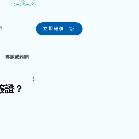
們
立即報價
專題或雜聞
簽證？