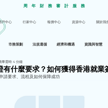
​周年財務審計服
務
用戶中心
行家中心
報價中心
資源中心
關於我
市務策劃
法規遵循
經濟和機遇
資識與智慧
讀畢需時 4 分鐘
證有什麼要求？如何獲得香港就業
申請要求、流程及如何保障成功