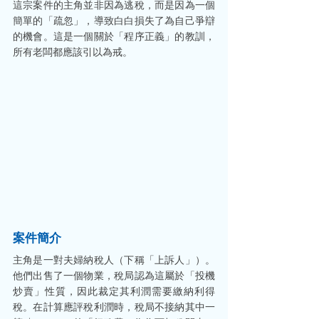
這宗案件的主角並非因為逃稅，而是因為一個
簡單的「疏忽」，導致白白損失了為自己爭辯
的機會。這是一個關於「程序正義」的教訓，
所有老闆都應該引以為戒。
案件簡介
主角是一對夫婦納稅人（下稱「上訴人」）。
他們出售了一個物業，稅局認為這屬於「投機
炒賣」性質，因此裁定其利潤需要繳納利得
稅。在計算應評稅利潤時，稅局不接納其中一