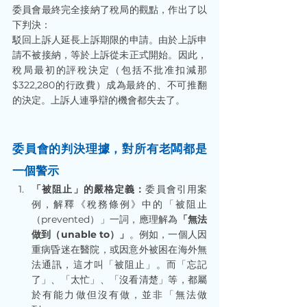
委員會最終完全接納了稅局的觀點，作出了以
下判決：
駁回上訴人延長上訴期限的申請。由於上訴申
請不被接納，等於上訴從未正式開始。因此，
稅局最初的評稅決定（包括不批准扣減那
$322,280的行政費）成為最終的、不可推翻
的決定。上訴人連爭辯的機會都失去了。
委員會的判決理據，對所有老闆都是
一個警示
「被阻止」的嚴格定義：
委員會引用案
例，解釋《稅務條例》中的「被阻止
（prevented）」一詞，應理解為
「無法
做到（unable to）」
。例如，一個人因
重病昏迷在醫院，或因意外被困在海外無
法通訊，這才叫「被阻止」。而「忘記
了」、「太忙」、「沒看清楚」等，都屬
於有能力做但沒有做，並非「無法做