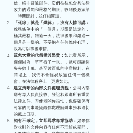
信，絕非普通郵件。它們往往包含具法律
效力的通知和嚴格的期限。收到後必須第
一時間開封，並仔細閱讀。
「死線」就是「鐵律」，沒有人情可講：
稅務條例中的「一個月」期限是法定的，
極其嚴格。錯過一天，法律後果和錯過一
個月是一樣的。不要抱有任何僥倖心理，
以為可以事後求情。
疏忽大意的代價極其昂貴：
如此案所示，
僅僅因為「草草看了一眼」，就可能讓你
失去數十萬、甚至數百萬的申辯權利。在
商場上，我們不會輕易放過任何一個機
會；在法律程序上，更應如此。
建立清晰的內部文件處理流程：
公司內部
應有專人負責接收、登記和跟進所有重要
法律文件。即使老闆你很忙，也要確保有
可靠的同事能提醒你處理關鍵事務和迫切
的截止日期。
如有不確定，立即尋求專業協助：
如果你
對收到的文件內容有任何不理解或疑問，