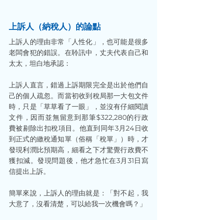
上訴人（納稅人）的論點
上訴人的理由非常「人性化」，也可能是很多
老闆會犯的錯誤。在聆訊中，丈夫代表自己和
太太，坦白地承認：
上訴人直言，錯過上訴期限完全是出於他們自
己的個人疏忽。而當初收到稅局那一大包文件
時，只是「草草看了一眼」，並沒有仔細閱讀
文件，因而並無留意到那筆$322,280的行政
費被剔除出扣稅項目。他直到同年3月24日收
到正式的繳稅通知單（俗稱「稅單」）時，才
發現利潤比預期高，細看之下才驚覺行政費不
獲扣減。發現問題後，他才急忙在3月31日寫
信提出上訴。
簡單來說，上訴人的理由就是：「對不起，我
大意了，沒看清楚，可以給我一次機會嗎？」