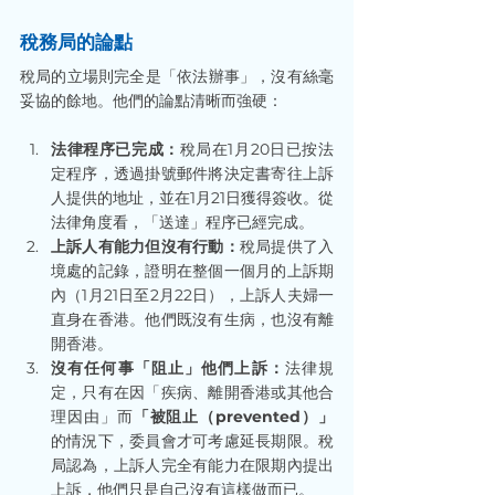
稅務局的論點
稅局的立場則完全是「依法辦事」，沒有絲毫
妥協的餘地。他們的論點清晰而強硬：
法律程序已完成：
稅局在1月20日已按法
定程序，透過掛號郵件將決定書寄往上訴
人提供的地址，並在1月21日獲得簽收。從
法律角度看，「送達」程序已經完成。
上訴人有能力但沒有行動：
稅局提供了入
境處的記錄，證明在整個一個月的上訴期
內（1月21日至2月22日），上訴人夫婦一
直身在香港。他們既沒有生病，也沒有離
開香港。
沒有任何事「阻止」他們上訴：
法律規
定，只有在因「疾病、離開香港或其他合
理因由」而
「被阻止（prevented）」
的情況下，委員會才可考慮延長期限。稅
局認為，上訴人完全有能力在限期內提出
上訴，他們只是自己沒有這樣做而已。