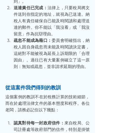
到」。
送達責任已完成：
法律上，只要稅局將文
件送到你指定的地址，就視為已送達。納
稅人有責任確保自己能及時閱讀和處理送
達的郵件。你不能以「我沒看」或「我沒
留意」作為抗辯理由。
疏忽不能成為藉口：
委員會明確指出，納
稅人因自身疏忽而未能及時閱讀決定書，
這絕對不能被視為延長上訴期限的「合理
因由」。過往已有大量案例確立了這一原
則：無知或疏忽，並非請求延期的理由。
從這案件我們得到的教訓
這個案例的教訓不在於稅務計算的技術細節，
而在於處理法律文件的基本態度和程序。各位
老闆，請務必記住以下幾點：
認真對待每一封政府信件：
來自稅局、公
司註冊處等政府部門的信件，特別是掛號