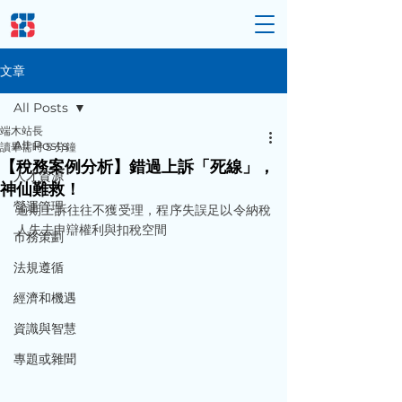
文章
All Posts
端木站長
All Posts
讀畢需時 5 分鐘
【稅務案例分析】錯過上訴「死線」，
人才資源
神仙難救！
營運管理
逾期上訴往往不獲受理，程序失誤足以令納稅
人失去申辯權利與扣稅空間
市務策劃
法規遵循
經濟和機遇
資識與智慧
專題或雜聞