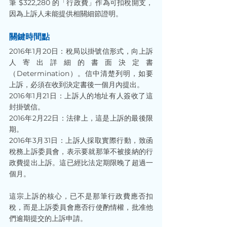
筆 $322,280 的「行政費」作為可扣稅開支，
因為上訴人未能提供相關細節證明。
關鍵時間點
2016年1月20日：稅局以掛號信形式，向上訴
人寄出詳細的書面決定書
（Determination）。信中清楚列明，如要
上訴，必須在收到決定書後一個月內提出。
2016年1月21日：上訴人的地址有人簽收了這
封掛號信。
2016年2月22日：法律上，這是上訴的最後限
期。
2016年3月31日：上訴人採取實際行動，致函
稅務上訴委員會，表示要就那筆不被接納的行
政費提出上訴。這已經比法定期限晚了超過一
個月。
這宗上訴的核心，已不是那筆行政費應否扣
稅，而是上訴委員會應否行使酌情權，批准他
們逾期提交的上訴申請。