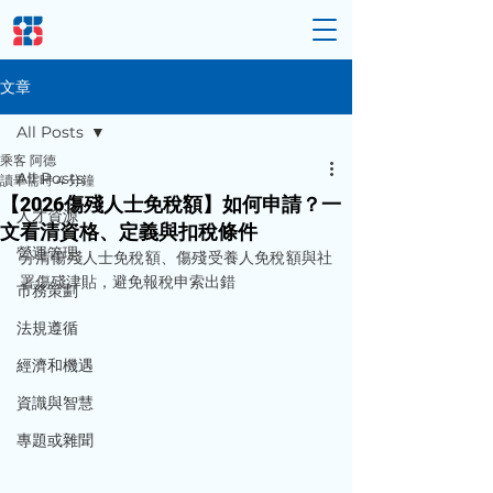
文章
All Posts
乘客 阿德
All Posts
讀畢需時 4 分鐘
【2026傷殘人士免稅額】如何申請？一
人才資源
文看清資格、定義與扣稅條件
營運管理
分清傷殘人士免稅額、傷殘受養人免稅額與社
署傷殘津貼，避免報稅申索出錯
市務策劃
法規遵循
經濟和機遇
資識與智慧
專題或雜聞