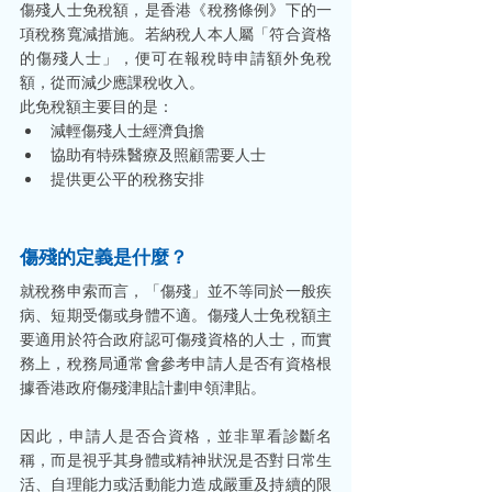
傷殘人士免稅額，是香港《稅務條例》下的一
項稅務寬減措施。若納稅人本人屬「符合資格
的傷殘人士」，便可在報稅時申請額外免稅
額，從而減少應課稅收入。
此免稅額主要目的是：
減輕傷殘人士經濟負擔
協助有特殊醫療及照顧需要人士
提供更公平的稅務安排
傷殘的定義是什麼？
就稅務申索而言，「傷殘」並不等同於一般疾
病、短期受傷或身體不適。傷殘人士免稅額主
要適用於符合政府認可傷殘資格的人士，而實
務上，稅務局通常會參考申請人是否有資格根
據香港政府傷殘津貼計劃申領津貼。
因此，申請人是否合資格，並非單看診斷名
稱，而是視乎其身體或精神狀況是否對日常生
活、自理能力或活動能力造成嚴重及持續的限