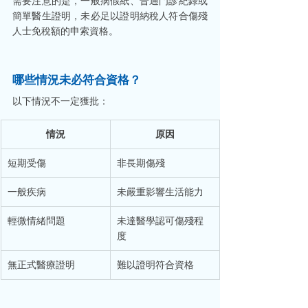
需要注意的是，一般病假紙、普通門診紀錄或
簡單醫生證明，未必足以證明納稅人符合傷殘
人士免稅額的申索資格。
哪些情況未必符合資格？
以下情況不一定獲批：
情況
原因
短期受傷
非長期傷殘
一般疾病
未嚴重影響生活能力
輕微情緒問題
未達醫學認可傷殘程
度
無正式醫療證明
難以證明符合資格