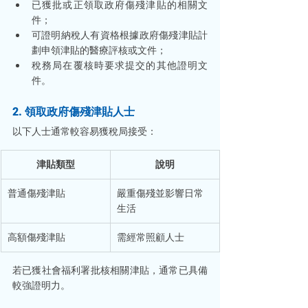
已獲批或正領取政府傷殘津貼的相關文
件；
可證明納稅人有資格根據政府傷殘津貼計
劃申領津貼的醫療評核或文件；
稅務局在覆核時要求提交的其他證明文
件。
2. 領取政府傷殘津貼人士
以下人士通常較容易獲稅局接受：
津貼類型
說明
普通傷殘津貼
嚴重傷殘並影響日常
生活
高額傷殘津貼
需經常照顧人士
若已獲社會福利署批核相關津貼，通常已具備
較強證明力。