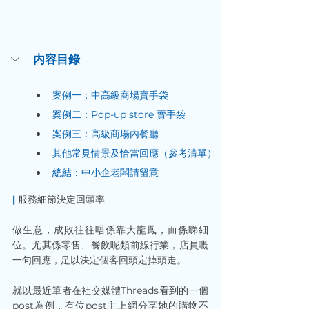
内容目錄
案例一：中高級商場賣手袋
案例二：Pop-up store 賣手袋
案例三：高級商場內餐廳
其他常見情景及恰當回應（參考清單）
總結：中小企老闆請留意
|
 服務細節決定回頭率
做生意，成敗往往唔係靠大龍鳳，而係睇細
位。尤其係零售、餐飲呢類前線行業，店員嘅
一句回應，足以決定個客回頭定掉頭走。
就以最近筆者在社交媒體Threads看到的一個
post為例，有位post主上網分享她的購物不