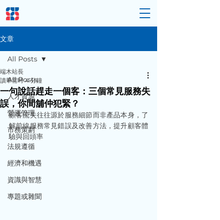
文章
All Posts
端木站長
All Posts
讀畢需時 4 分鐘
一句說話趕走一個客：三個常見服務失
人才資源
誤，你間舖仲犯緊？
營運管理
顧客流失往往源於服務細節而非產品本身，了
解前線服務常見錯誤及改善方法，提升顧客體
市務策劃
驗與回頭率
法規遵循
經濟和機遇
資識與智慧
專題或雜聞