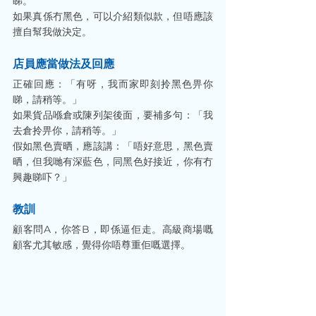
睇。
如果真係冇黑色，可以介紹類似款，但唔應該
擅自幫我做決定。
店員應當做法及回應
正確回應：「有呀，我而家即刻拎黑色畀你
睇，請稍等。」
如果貨品喺倉或陳列架後面，要補多句：「我
去倉拎畀你，請稍等。」
假如黑色賣晒，應該講：「唔好意思，黑色賣
晒，但我哋有深藍色，同黑色好接近，你有冇
興趣睇吓？」
教訓
顧客問A，你答B，即係逼佢走。高級商場嘅
顧客尤其敏感，覺得你唔尊重佢嘅選擇。