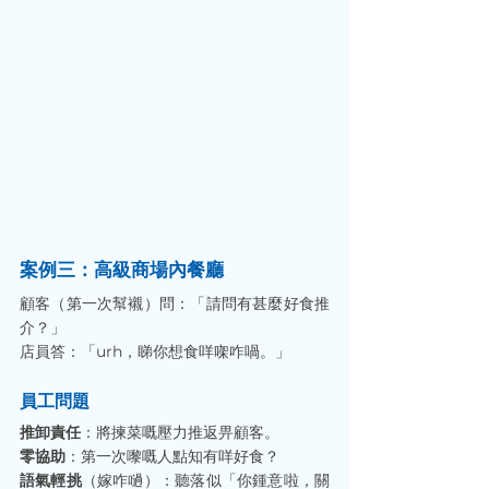
案例三：高級商場內餐廳
顧客（第一次幫襯）問：「請問有甚麼好食推
介？」
店員答：「urh，睇你想食咩㗎咋喎。」
員工問題
推卸責任
：將揀菜嘅壓力推返畀顧客。
零協助
：第一次嚟嘅人點知有咩好食？
語氣輕挑
（嫁咋㗻）：聽落似「你鍾意啦，關