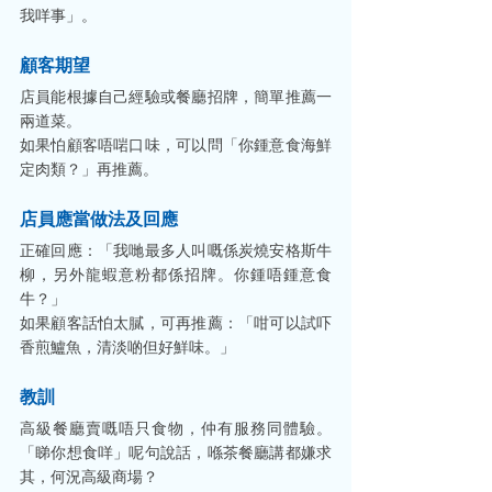
我咩事」。
顧客期望
店員能根據自己經驗或餐廳招牌，簡單推薦一
兩道菜。
如果怕顧客唔啱口味，可以問「你鍾意食海鮮
定肉類？」再推薦。
店員應當做法及回應
正確回應：「我哋最多人叫嘅係炭燒安格斯牛
柳，另外龍蝦意粉都係招牌。你鍾唔鍾意食
牛？」
如果顧客話怕太膩，可再推薦：「咁可以試吓
香煎鱸魚，清淡啲但好鮮味。」
教訓
高級餐廳賣嘅唔只食物，仲有服務同體驗。
「睇你想食咩」呢句說話，喺茶餐廳講都嫌求
其，何況高級商場？