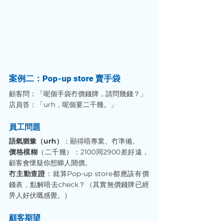
案例二：Pop-up store 賣手袋
顧客問：「呢個手袋冇價錢牌，請問幾錢？」
店員答：「urh，呢個要二千幾。」
員工問題
語氣猶豫（urh）
：顯得唔專業、冇準備。
價格模糊
（二千幾）：2100同2900差好遠，
顧客會懷疑你想睇人開價。
冇主動查證
：就算Pop-up store都應該有價
錢表，點解唔去check？（其實無價錢牌已經
畀人好伏嘅感覺。）
顧客期望