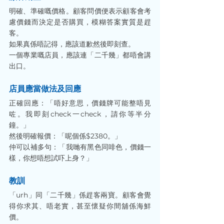
明確、準確嘅價格。顧客問價便表示顧客會考
慮價錢而決定是否購買，模糊答案實質是趕
客。
如果真係唔記得，應該道歉然後即刻查。
一個專業嘅店員，應該連「二千幾」都唔會講
出口。
店員應當做法及回應
正確回應：「唔好意思，價錢牌可能整唔見
咗。我即刻check一check，請你等半分
鐘。」
然後明確報價：「呢個係$2380。」
仲可以補多句：「我哋有黑色同啡色，價錢一
樣，你想唔想試吓上身？」
教訓
「urh」同「二千幾」係趕客兩寶。顧客會覺
得你求其、唔老實，甚至懷疑你間舖係海鮮
價。