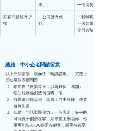
單。」
一催廚房，另外送杯飲品俾你
顧客問點解冇折
「公司話冇就
「我哋呢個係新上市款，暫時
扣
冇。」
不過如果你join會員，下次可
今日要唔要幫你登記？」
總結：中小企老闆請留意
以上三個情景，表面係「唔識講嘢」，實際上
反映幾個深層問題：
唔知自己做緊零售：以為只係「睇舖」，
唔知服務係創造價值嘅一環。
冇標準回應流程：靠員工自由發揮，仲要
發揮失常。
低估一句話嘅殺傷力：一個客走，失去的
可能係十個潛在客，如果佢上網唱你，你
更可能失去100個潛在顧客，嚴重時甚至