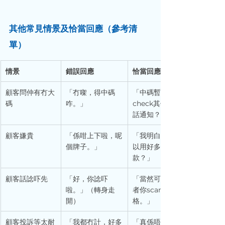
其他常見情景及恰當回應（參考清
單）
情景
錯誤回應
恰當回應
顧客問仲有冇大
「冇㗎，得中碼
「中碼暫時剩低最後一件，我
碼
咋。」
check其他分店有冇大碼，
話通知？」
顧客嫌貴
「係咁上下啦，呢
「我明白嘅，不過呢個係真皮
個牌子。」
以用好多年。或者你睇吓我哋
款？」
顧客話諗吓先
「好，你諗吓
「當然可以，我幫你留起件貨
啦。」（轉身走
者你scan呢個QR code，
開）
格。」
顧客投訴等太耐
「我都冇計，好多
「真係唔好意思，今日特別忙