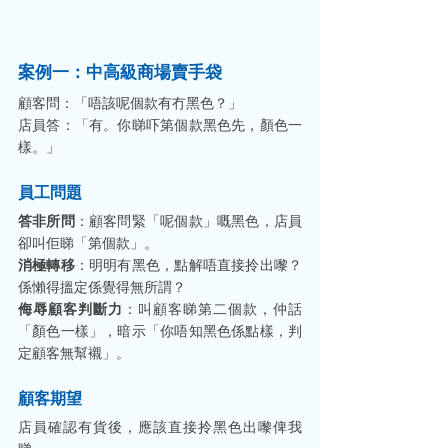
案例一：中高級商場賣手袋
顧客問：「唔該呢個款有冇黑色？」
店員答：「有。你睇吓第個款黑色先，顏色一
樣。」
員工問題
答非所問
：顧客問緊「呢個款」嘅黑色，店員
卻叫佢睇「第個款」。
消極轉移
：明明有黑色，點解唔直接拎出嚟？
係懶得搵定係覺得無所謂？
侮辱顧客判斷力
：叫顧客睇第二個款，仲話
「顏色一樣」，暗示「你唔知黑色係點樣，判
定顧客無幫襯」。
顧客期望
店員確認有貨後，應該直接拎黑色出嚟俾我