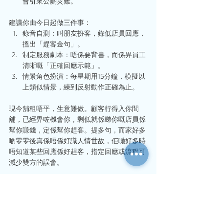
會引來公關災難。
建議你由今日起做三件事：
錄音自測：叫朋友扮客，錄低店員回應，
搵出「趕客金句」。
制定服務劇本：唔係要背書，而係畀員工
清晰嘅「正確回應示範」。
情景角色扮演：每星期用15分鐘，模擬以
上類似情景，練到反射動作正確為止。
現今舖租唔平，生意難做。顧客行得入你間
舖，已經畀咗機會你，剩低就係睇你嘅店員係
幫你賺錢，定係幫你趕客。提多句，而家好多
啲零零後真係唔係好識人情世故，佢哋好多時
唔知道某些回應係好趕客，指定回應或流程可
減少雙方的誤會。
免責聲明：以上內容僅供一般資訊參考，並不
構成具體建議或專業諮詢。若遇特殊問題，建
議直接向有關機構查詢最新詳情，或諮詢專業