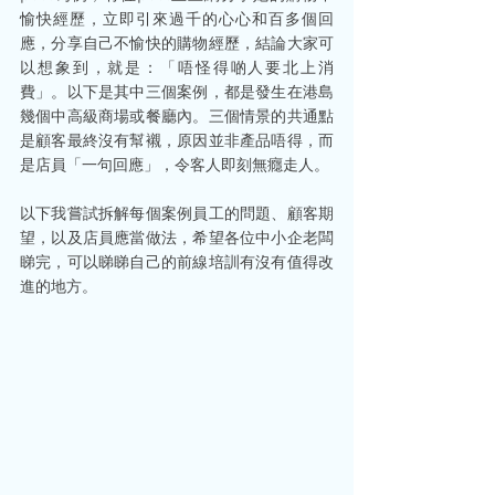
愉快經歷，立即引來過千的心心和百多個回
應，分享自己不愉快的購物經歷，結論大家可
以想象到，就是：「唔怪得啲人要北上消
費」。以下是其中三個案例，都是發生在港島
幾個中高級商場或餐廳內。三個情景的共通點
是顧客最終沒有幫襯，原因並非產品唔得，而
是店員「一句回應」，令客人即刻無癮走人。
以下我嘗試拆解每個案例員工的問題、顧客期
望，以及店員應當做法，希望各位中小企老闆
睇完，可以睇睇自己的前線培訓有沒有值得改
進的地方。