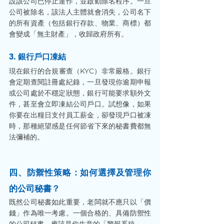
設該公司已停止運作，並啟動除名程序。一旦
公司被除名，該法人主體就會消失，公司名下
的所有資產（包括銀行存款、物業、商標）都
會變成「無主財產」，收歸政府所有。
3. 銀行戶口凍結
現在銀行的合規審查（KYC）非常嚴格。銀行
會定期查閱註冊處紀錄，一旦發現你逾期申報
或公司處於不穩定狀態，銀行可能要求額外文
件，甚至會立即凍結公司戶口。試想像，如果
你要在出糧日支付員工薪金，卻發現戶口被凍
時，那種絕望感是任何節省下來的秘書費都無
法彌補的。
四、防禦性策略：如何選擇及管理你
的公司秘書？
既然公司秘書如此重要，老闆就不應只以「價
錢」作為唯一考慮。一個合格的、具備防禦性