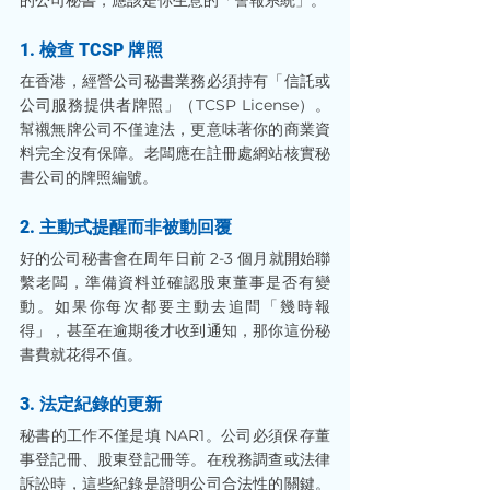
的公司秘書，應該是你生意的「警報系統」。
1. 檢查 TCSP 牌照
在香港，經營公司秘書業務必須持有「信託或
公司服務提供者牌照」（TCSP License）。
幫襯無牌公司不僅違法，更意味著你的商業資
料完全沒有保障。老闆應在註冊處網站核實秘
書公司的牌照編號。
2. 主動式提醒而非被動回覆
好的公司秘書會在周年日前 2-3 個月就開始聯
繫老闆，準備資料並確認股東董事是否有變
動。如果你每次都要主動去追問「幾時報
得」，甚至在逾期後才收到通知，那你這份秘
書費就花得不值。
3. 法定紀錄的更新
秘書的工作不僅是填 NAR1。公司必須保存董
事登記冊、股東登記冊等。在稅務調查或法律
訴訟時，這些紀錄是證明公司合法性的關鍵。