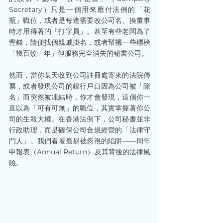
Secretary）只是一個用來應付法例的「花
瓶」職位，或者是每逢需要改公司名、換董事
時才用得著的「打字員」。甚至有些老闆為了
慳錢，隨便找個親戚掛名，或者幫襯一些標榜
「幾百蚊一年」但服務完全消失的秘書公司。
然而，當你某天收到公司註冊處寄來的法院傳
票，或者發現公司的銀行戶口因為公司被「除
名」而突然被凍結時，你才會發現，這個你一
直以為「可有可無」的職位，其實掌握著你公
司的生殺大權。在香港法例下，公司秘書並非
行政助理，而是確保公司合規經營的「法律守
門人」。我們看看最易被忽視的陷阱——周年
申報表（Annual Return）及其背後的法律風
險。