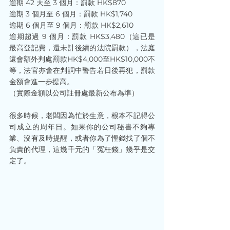
逾期 42 天至 3 個月：罰款 HK$870
逾期 3 個月至 6 個月：罰款 HK$1,740
逾期 6 個月至 9 個月：罰款 HK$2,610
逾期超過 9 個月：罰款 HK$3,480（這已是
最高登記費，還未計後續的法院罰款），法庭
還會額外判處罰款HK$4,000至HK$10,000不
等，法官亦會在判詞中警告若日後再犯，罰款
金額會進一步提高。
（實際金額以公司註冊處最新公布為準）
很多時候，老闆因為忙於生意，根本不記得公
司成立的周年日。如果你的公司秘書不夠專
業、沒有及時提醒，或者你為了慳錢找了個不
負責的代理，這幾千元的「冤枉錢」幾乎是交
定了。