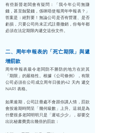
有些新晉老闆會有疑問：「我今年公司無賺
錢，甚至蝕緊錢，係咪唔使報周年申報表？」
答案是：絕對要！無論公司是否有營運、是否
虧損，只要公司尚未正式註冊撤銷，你每年都
必須在法定期限內遞交這份文件。
二、周年申報表的「死亡期限」與遞
增罰款
周年申報表最令老闆防不勝防的地方在於其
「期限」的嚴格性。根據《公司條例》，有限
公司必須在公司成立周年日後的42 天內 遞交 
NAR1 表格。
如果逾期，公司註冊處不會跟你講人情，罰款
會按逾期時間呈「幾何級數」上升。這就是為
什麼很多老闆明明只是「遲咗少少」，卻要交
出比秘書費貴出幾倍的罰款：