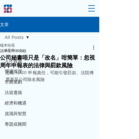
文章
All Posts
端木站長
All Posts
讀畢需時 5 分鐘
公司秘書唔只是「改名」咁簡單：忽視
人才資源
周年申報表的法律與罰款風險
營運管理
忽略 NAR1 申報責任，可能引發罰款、法院傳
票甚至公司除名風險
市務策劃
法規遵循
經濟和機遇
資識與智慧
專題或雜聞