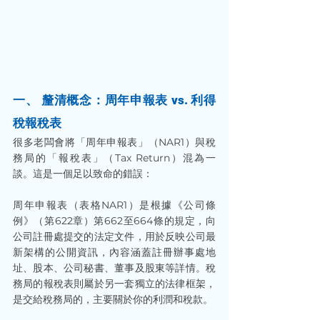
一、 釐清概念：周年申報表 vs. 利得
稅報稅表
很多老闆會將「周年申報表」（NAR1）與稅
務局的「報稅表」（Tax Return）混為一
談。這是一個足以致命的錯誤：
周年申報表（表格NAR1）是根據《公司條
例》（第622章）第662至664條的規定，向
公司註冊處提交的法定文件，用於反映公司最
新架構的公開資訊，內容涵蓋註冊辦事處地
址、股本、公司秘書、董事及股東等詳情。稅
務局的報稅表則屬於另一套獨立的法律框架，
是交給稅務局的，主要關於你的利潤和稅款。