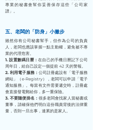
專業的秘書會幫你妥善保存這些「公司家
譜」。
五、老闆的「防身」小撇步
雖然你有公司秘書幫手，但作為公司的負責
人，老闆也應該掌握一點主動權，避免被不專
業的代理危害。
1. 設置數碼日曆：
在自己的手機日曆記下公司
周年日，給自己設定一個提前 42 天的警報。
2. 利用電子服務：
公司註冊處設有「電子服務
網站」（e-Registry），老闆可以申請「電子
通知服務」。每當有文件需要遞交時，註冊處
會直接發電郵給你，多一重保險。
3. 不要隨便掛名：
很多老闆會找家人當秘書或
董事，請確保他們明白這份職責背後的法律重
量，否則一旦出事，連累的是家人。