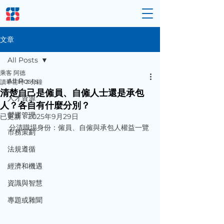
文章
All Posts
乘客 阿德
All Posts
讀畢需時 3 分鐘
清楚自己是僱員、自僱人士還是承包
人才資源
人？各自有什麼分別？
營運管理
已更新：
2025年9月29日
分清職場身份：僱員、自僱與承包人權益一覽
市務策劃
法規遵循
經濟和機遇
資識與智慧
專題或雜聞