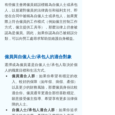
有些僱主會將僱員錯誤標籤為自僱人士或承包
人，以規避對僱員的法律責任和福利支付。即
使在合同中被稱為自僱人士或承包人，如果實
際上符合僱員的工作模式（例如僱主控制工作
方式，僱主提供工具等），那麼法律上仍會被
認為是僱員。因此，如果你認為自己被錯誤分
類，可以向勞工處尋求幫助並維護自身權益。
僱員與自僱人士/承包人的適合對象
選擇成為僱員還是自僱人士/承包人取決於個
人的職業目標和生活方式。
僱員適合人群
：如果你希望有穩定的收
入、較好的保障（如年假、病假、產假）
以及更少的財務風險，那麼僱員身份比較
適合你。僱員通常更適合那些喜歡穩定、
願意接受僱主指導、希望享有更多法律保
障的人士。
自僱人士/承包人適合人群
：如果你追求