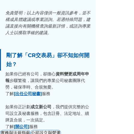
免責聲明：以上內容僅供一般資訊參考，並不
構成具體建議或專業諮詢。若遇特殊問題，建
議直接向有關機構查詢最新詳情，或諮詢專業
人士以獲取準確的建議。
剛了解「CR交表易」卻不知如何開
始？
如果你已經有公司，卻擔心
資料變更或周年申
報
步驟繁複，讓我們的專業公司秘書團隊代
勞，確保準時、合規無憂。
了解
[出任公司秘書]
服務
如果你正計劃
成立新公司
，我們提供完整的公
司設立及秘書服務，包含註冊、法定地址、續
牌及合規，一次搞定。
了解
[開公司]
服務
實務與法規指南
公司設立與營運