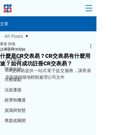
文章
All Posts
乘客 阿德
All Posts
讀畢需時 3 分鐘
什麼是CR交表易？CR交表易有什麼用
人才資源
途？如何成功註冊CR交表易？
營運管理
CR交表易提供一站式電子提交服務，讓香港
市民隨時隨地輕鬆處理公司文件
市務策劃
法規遵循
經濟和機遇
資識與智慧
專題或雜聞