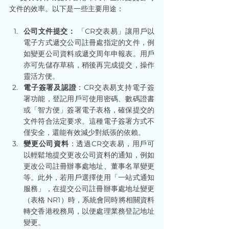
文件的效率。以下是一些主要用途：
公司文件提交：
 「CR交表易」讓用戶以
電子方式遞交公司註冊處指定的文件，例
如變更公司資料或遞交周年申報表。用戶
亦可先儲存草稿，稍後再完成提交，操作
靈活方便。
電子簽署及認證
：CR交表易支持電子簽
署功能，登記用戶可使用密碼、數碼證書
或「智方便」簽署電子表格，確保提交的
文件符合法定要求。這種電子簽署方式不
僅安全，還能有效減少對紙張的依賴。
變更公司資料
：透過CR交表易，用戶可
以輕鬆地提交更改公司資料的通知，例如
更改公司註冊辦事處地址、董事名單變更
等。此外，若用戶選擇使用「一站式通知
服務」，在提交公司註冊辦事處地址變更
（表格 NR1）時，系統會同時將相關資料
轉交香港稅務局，以便處理業務登記地址
變更。