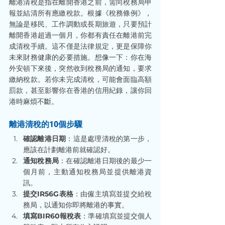
離港清稅是指在離開香港之前，需向稅務局申
報並結清所有應繳稅款。根據《稅務條例》，
無論是移民、工作調動或長期旅遊，只要預計
離開香港超過一個月，你都有責任在離港前完
成清稅手續。這不僅是法律規定，更是保障你
未來財務健康的必要措施。想像一下：你在海
外安頓下來後，突然收到稅務局的通知，要求
繳納稅款。若你未完成清稅，可能會面臨高額
罰款，甚至影響你在香港的信用紀錄，讓你回
港時麻煩不斷。
離港清稅的10個步驟
確認離港日期
：這是處理清稅的第一步，
應該在計劃離港前就確認好。
通知稅務局
：在確認離港日期後的最少一
個月前，主動通知稅務局並提供離港資
訊。
提交IR56G表格
：由僱主填寫並提交給稅
務局，以通知你即將離港的事實。
填寫BIR60報稅表
：準確填寫並提交個人