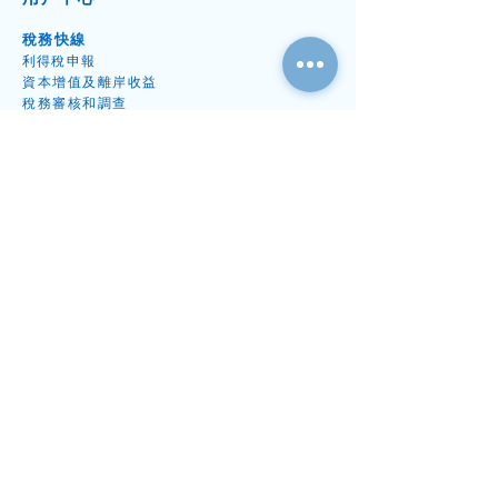
稅務快線
利得稅申
報
資本增值
及離岸收益
​稅務
審核和調
查
已撤銷或除名公司如何恢
中港跨境工作如
其他稅務申
報
復？2026 香港公司復牌程
2026香港與內
稅務書信代
辦
序、分別及申請指南
徵稅及課稅寬免
會計及審計快線
周年財
務
審
計
簿記及會
計
專項審
計
受資
助計劃審
計
秘書及開公司快線
出任公
司秘
書
周年
申報表
格
開
公
司
​法定辦事處地址
專案
文件
續牌
與解散專案