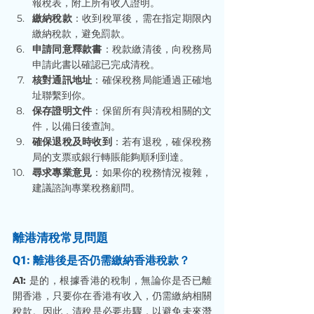
報稅表，附上所有收入證明。
繳納稅款
：收到稅單後，需在指定期限內
繳納稅款，避免罰款。
申請同意釋款書
：稅款繳清後，向稅務局
申請此書以確認已完成清稅。
核對通訊地址
：確保稅務局能通過正確地
址聯繫到你。
保存證明文件
：保留所有與清稅相關的文
件，以備日後查詢。
確保退稅及時收到
：若有退稅，確保稅務
局的支票或銀行轉賬能夠順利到達。
尋求專業意見
：如果你的稅務情況複雜，
建議諮詢專業稅務顧問。
離港清稅常見問題
Q1: 離港後是否仍需繳納香港稅款？
A1: 
是的，根據香港的稅制，無論你是否已離
開香港，只要你在香港有收入，仍需繳納相關
稅款。因此，清稅是必要步驟，以避免未來潛