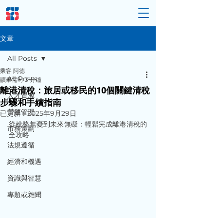
文章
All Posts
乘客 阿德
All Posts
讀畢需時 3 分鐘
離港清稅：旅居或移民的10個關鍵清稅
人才資源
步驟和手續指南
營運管理
已更新：
2025年9月29日
從稅務無憂到未來無礙：輕鬆完成離港清稅的
市務策劃
全攻略
法規遵循
經濟和機遇
資識與智慧
專題或雜聞