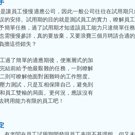
手
期是讓員工慢慢適應公司，因此一般公司往往在試用期只
誤的安排。試用期的目的就是測試員工的實力，瞭解員工
予簡單任務，過了試用期才知道該員工能力只達簡單任務
也需慢慢參詳，真的要放棄，又要浪費三個月聘請合適的
負擔這些錯失？
工過了簡單的適應期後，便漸層式的加
完結前給予他最艱難的任務，一則瞭解
二則可瞭解他面對困難時的工作態度。
壓力測試，只是互相保障自己，避免到
和員工雙輸的局面。更何況，應該沒有
去聘用能力有限的員工吧！
定
，有老闆在員工試用期間發現員工表現不甚理想，但又未