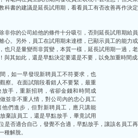
教科書的建議是延長試用期，看看員工有否改善再作決定
除非你的公司給他的條件十分吸引，否則延長試用期給員
離心。另外，員工在試用期未達標，已顯示員工的能力或
，也只是量變而非質變，本質一樣，延長試用期一過，老
！與其如此，還是早點決定要還是不要，以免加重時間成
間，如一早發現新聘員工不符要求，也
觀察。在面試階段看錯人不要緊，最重
快放手，重新招聘，省卻金錢和時間成
做並非不重人情，對公司內的忠心員工
讓他們進步，但對新聘員工，應只講能
放棄該員工，還是早點放手，畢竟試用
位是否適合自己，發覺不合適，早點放手，讓該名員工再
一種解脫。