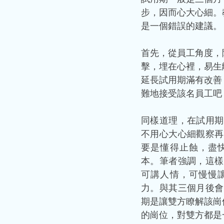
步，因而心大心細。
是一個錯誤的建議。
首先，從員工角度，
擊，埋在心裡，易生
延長試用期滿有改善
難地接受該名員工吧
同樣道理，在試用期
不用心大心細觀察再
要是懂得止蝕，盡
本。筆者強調，這樣
可講人情，可慢慢
力。與其三個月後會
期是讓雙方瞭解該崗
的崗位，對雙方都是