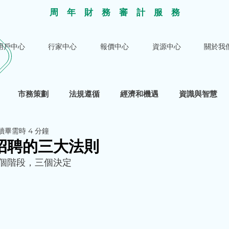
​周年財務審計服
務
用戶中心
行家中心
報價中心
資源中心
關於我
市務策劃
法規遵循
經濟和機遇
資識與智慧
讀畢需時 4 分鐘
招聘的三大法則
個階段，三個決定 