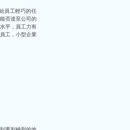
給員工輕巧的任
能否達至公司的
水平，員工力有
員工，小型企業
到要判極刑的地