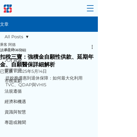
文章
All Posts
乘客 阿德
All Posts
讀畢需時 4 分鐘
扣稅三寶：強積金自願性供款、延期年
人才資源
金、自願醫保詳細解析
營運管理
已更新：
2025年5月14日
從稅務優惠到退休保障：如何最大化利用
市務策劃
TVC、QDAP與VHIS
法規遵循
經濟和機遇
資識與智慧
專題或雜聞