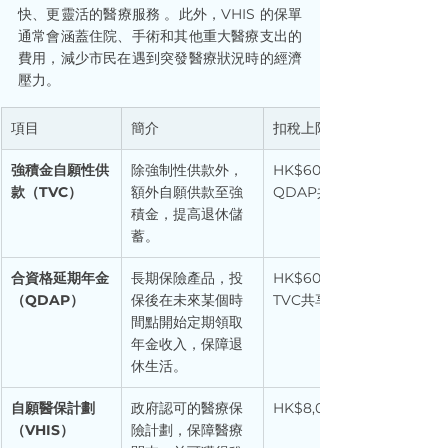
快、更靈活的醫療服務 。此外，VHIS 的保單
通常會涵蓋住院、手術和其他重大醫療支出的
費用，減少市民在遇到突發醫療狀況時的經濟
壓力。
項目
簡介
扣稅上限
強積金自願性供
除強制性供款外，
HK$60,000 （與
款（TVC）
額外自願供款至強
QDAP共享）
積金，提高退休儲
蓄。
合資格延期年金
長期保險產品，投
HK$60,000 （與
（QDAP）
保後在未來某個時
TVC共享）
間點開始定期領取
年金收入，保障退
休生活。
自願醫保計劃
政府認可的醫療保
HK$8,000
（VHIS）
險計劃，保障醫療