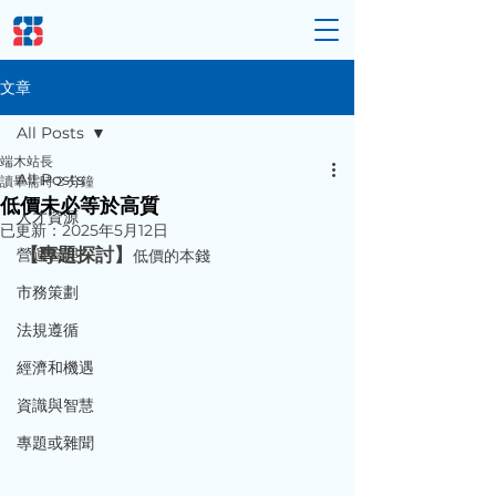
文章
All Posts
端木站長
All Posts
讀畢需時 2 分鐘
低價未必等於高質
人才資源
已更新：
2025年5月12日
【專題探討】
營運管理
低價的本錢
市務策劃
法規遵循
經濟和機遇
資識與智慧
專題或雜聞