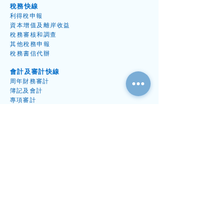
稅務快線
利得稅申
報
資本增值
及離岸收益
低價炒作的源起與陷阱
​稅務
審核和調
查
定價與服務差異
其他稅務申
報
的低價
稅務書信代
辦
會計及審計快線
周年財
務
審
計
簿記及會
計
專項審
計
受資
助計劃審
計
秘書及開公司快線
出任公
司秘
書
周年
申報表
格
開
公
司
​法定辦事處地址
專案
文件
續牌
與解散專案
行家中
心