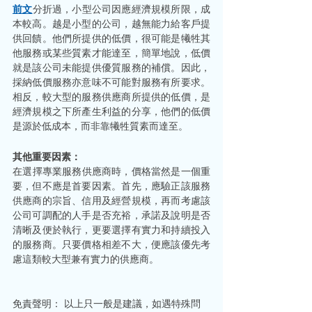
前文
分折過，小型公司因應經濟規模所限，成
本較高。越是小型的公司，越無能力給客戶提
供回饋。他們所提供的低價，很可能是犧牲其
他服務或某些質素才能達至，簡單地說，低價
就是該公司未能提供優質服務的補償。因此，
採納低價服務亦意味不可能對服務有所要求。
相反，較大型的服務供應商所提供的低價，是
經濟規模之下所產生利益的分享，他們的低價
是源於低成本，而非靠犧牲質素而達至。
其他重要因素：
​​​​​​​在選擇專業服務供應商時，價格當然是一個重
要，但不應是首要因素。首先，應驗正該服務
供應商的宗旨、信用及經營規模，再而考慮該
公司可調配的人手是否充裕，承諾及說明是否
清晰及便於執行，更要選擇有實力和持續投入
的服務商。只要價格相差不大，便應該優先考
慮這類較大型兼有實力的供應商。
免責聲明： 以上只一般是建議，如遇特殊問