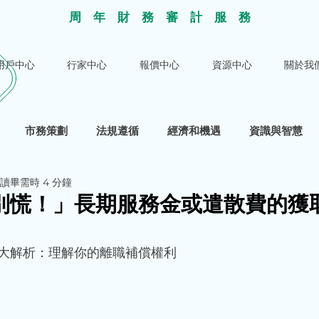
​周年財務審計服
務
用戶中心
行家中心
報價中心
資源中心
關於我
市務策劃
法規遵循
經濟和機遇
資識與智慧
讀畢需時 4 分鐘
別慌！」長期服務金或遣散費的獲
大解析：理解你的離職補償權利