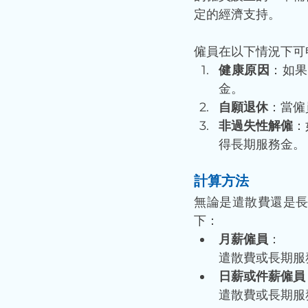
定的經濟支持。
僱員在以下情況下可
健康原因
：如果
金。
自願退休
：當僱
非過失性解僱
：
得長期服務金。
計算方法
無論是遣散費還是
下：
月薪僱員
：
遣散費或長期服務金
日薪或件薪僱員
遣散費或長期服務