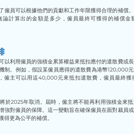
了僱員可以根據他們的貢獻和工作年限獲得合理的補償。
無論計算出的金額是多少，僱員最終可獲得的補償金
排
可以利用僱員的強積金累算權益來抵扣應付的遣散費或長
機制。例如，假設某僱員應得的遣散費為港幣120,000
0元，僱主可以用這40,000元來抵扣遣散費，僱員最終
將於2025年取消。屆時，僱主將不能再利用強積金來
增強對僱員的保障。這一變動旨在確保僱員在面對裁員或
獲得更為公平的補償。