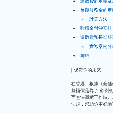
遣散費的定義及
長期服務金的定
計算方法
強積金對沖安排
遣散費和長期服
實際案例分
總結
|
 保障你的未來
在香港，根據《僱傭
些補償是為了確保僱
而無法繼續工作時。
法規，幫助你更好地