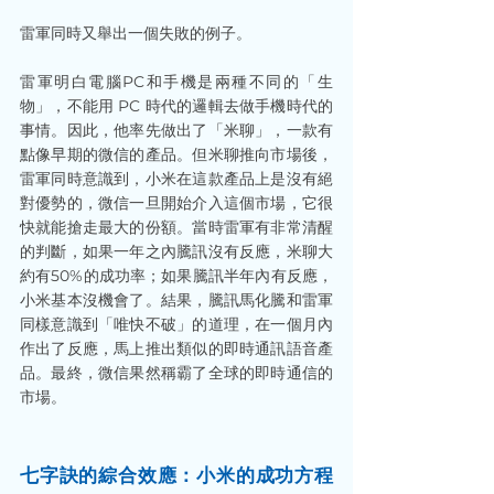
雷軍同時又舉出一個失敗的例子。
雷軍明白電腦PC和手機是兩種不同的「生
物」，不能用 PC 時代的邏輯去做手機時代的
事情。因此，他率先做出了「米聊」，一款有
點像早期的微信的產品。但米聊推向市場後，
雷軍同時意識到，小米在這款產品上是沒有絕
對優勢的，微信一旦開始介入這個市場，它很
快就能搶走最大的份額。當時雷軍有非常清醒
的判斷，如果一年之內騰訊沒有反應，米聊大
約有50%的成功率；如果騰訊半年內有反應，
小米基本沒機會了。結果，騰訊馬化騰和雷軍
同樣意識到「唯快不破」的道理，在一個月內
作出了反應，馬上推出類似的即時通訊語音產
品。最終，微信果然稱霸了全球的即時通信的
市場。
七字訣的綜合效應：小米的成功方程