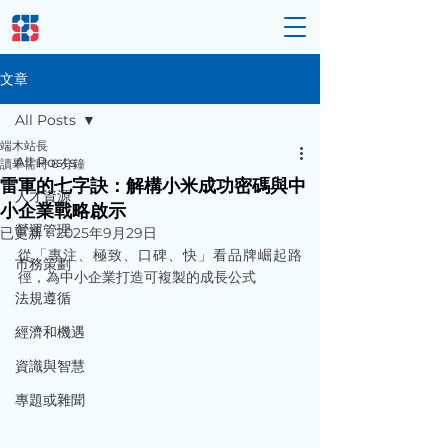
文章
All Posts
端木站長
All Posts
讀畢需時 6 分鐘
雷軍的七字訣：解構小米成功密碼與中
人才資源
小企業戰略啟示
營運管理
已更新：
2025年9月29日
從「專注、極致、口碑、快」看品牌崛起路
市務策劃
徑，為中小企業打造可複製的成長公式
法規遵循
經濟和機遇
資識與智慧
專題或雜聞