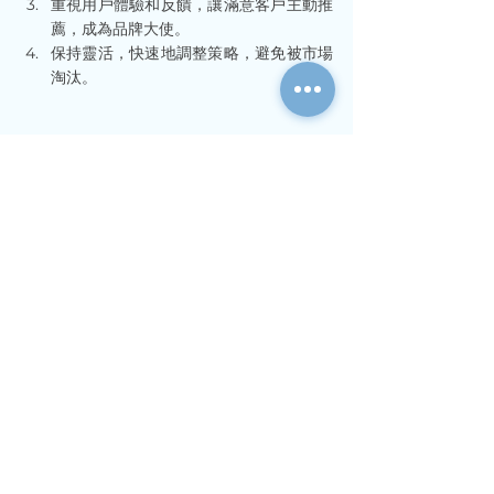
重視用戶體驗和反饋，讓滿意客戶主動推
薦，成為品牌大使。
保持靈活，快速地調整策略，避免被市場
淘汰。
免責聲明：以上內容僅供一般資訊參考，並不
構成具體建議或專業諮詢。
中小企經營策略
品牌策略與市場定位
資識與智慧
查看全部
最新文章