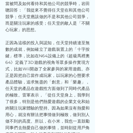
當被問及如何看待和其他公司的競爭時，岩田
聰回答：「我從來不覺得任天堂在和其他公司
競爭；任天堂應該做的不是和其他公司競爭，
而是關注玩家的感受；任天堂的敵人是「不關
心玩家」的思想。
正因為這樣的投入與認知，任天堂持續達至無
數的成就，例如確立了遊戲裝置上的「十字按
鍵」標準，比如在N64設備上的《超級馬裡奧
64》定義了3D遊戲的視角等眾多操作實現方
式，比如Wii開啟了全家參與的家用遊戲。亦
正是因把自己當作成玩家，以玩家的心態要求
產品體驗，追求無盡的「創意」和「樂趣」，
任天堂的產品在遊戲性方面做到了同時代產品
的極致。雷軍表示，「從任天堂身上，我學到
了很多，特別是他們熱愛遊戲的企業文化和始
終關注玩家體驗的堅持。因為如果沒有熱愛和
用心，就沒有辦法把事情做到極致，做到別人
做不到的高度。所以，在小米，我也一直鼓勵
同事們去熱愛自己做的事情，並時刻從用戶角