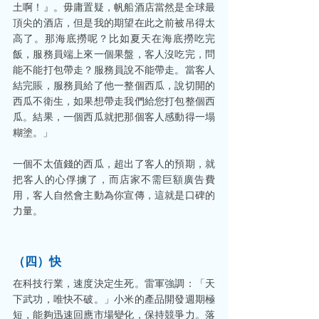
土啊！』。毋庸置疑，帆船酒店當然是全球最
頂尖的酒店，但是我的期望在此之前被吊得太
高了。那海底撈呢？比如夏天在海底撈吃完
飯，服務員端上來一個果盤，客人沒吃完，問
能不能打包帶走？服務員說不能帶走。當客人
結完賬，服務員給了他一整個西瓜，說切開的
西瓜不衛生，如果想帶走我們給您打包整個西
瓜。結果，一個西瓜就把那個客人感動得一塌
糊塗。」
一個不太值錢的西瓜，超出了客人的預期，就
把客人的心俘擄了，而店家不需巨額廣告費
用，客人自然會主動為你宣傳，這就是口碑的
力量。
（四）快
在科技行業，速度決定生死。雷軍強調：「天
下武功，唯快不破。」小米的產品開發週期極
短，能夠迅速回應市場變化，保持競爭力。落