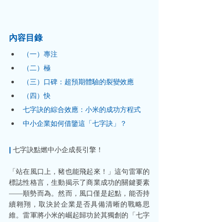
內容目錄
（一）專注
（二）極
（三）口碑：超預期體驗的裂變效應
（四）快
七字訣的綜合效應：小米的成功方程式
中小企業如何借鑒這「七字訣」？
|
 七字訣點燃中小企成長引擎！
「站在風口上，豬也能飛起來！」這句雷軍的
標誌性格言，生動揭示了商業成功的關鍵要素
——順勢而為。然而，風口僅是起點，能否持
續翱翔，取決於企業是否具備清晰的戰略思
維。雷軍將小米的崛起歸功於其獨創的「七字