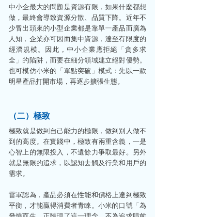
中小企最大的問題是資源有限，如果什麼都想
做，最終會導致資源分散、品質下降。近年不
少冒出頭來的小型企業都是靠單一產品而廣為
人知，企業亦可因而集中資源，達至有限度的
經濟規模。因此，中小企業應拒絕「貪多求
全」的陷阱，而要在細分領域建立絕對優勢。
也可模仿小米的「單點突破」模式：先以一款
明星產品打開市場，再逐步擴張生態。
（二）極致
極致就是做到自己能力的極限，做到別人做不
到的高度。在實踐中，極致有兩重含義，一是
心智上的無限投入，不遺餘力爭取最好。另外
就是無限的追求，以認知去觸及行業和用戶的
需求。
雷軍認為，產品必須在性能和價格上達到極致
平衡，才能贏得消費者青睞。小米的口號「為
發燒而生」正體現了這一理念。不為追求眼前