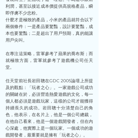
利潤，甚至以接近成本價提供高規格產品，瞬
即俘虜不少忠粉。
什麼才是極致的產品，小米的產品就符合以下
兩個條件：一是產品要驚豔，設計要驚豔，成
本也要驚豔；二是超出了用戶預期，真的能讓
用戶尖叫。
在專注這策略，雷軍參考了蘋果的喬布斯；而
就極致方面，雷軍就參考了遊戲機公司任天
堂。
任天堂前社長岩田聰在GDC 2005論壇上所提
及的觀點：「玩者之心」。一家遊戲公司成功
的關鍵在於，必須營造熱愛遊戲的文化，每一
個人都必須是遊戲玩家，這樣的公司才能獲得
持續長久的成功。岩田聰十分清楚自己的角
色，他表示，在名片上，他是一個公司總裁，
在他自己看來，他是一個遊戲開發者，但在內
心深處，他實際上是一個玩家。一個成功的遊
戲開發者，最重要就是擁有「玩者之心」。