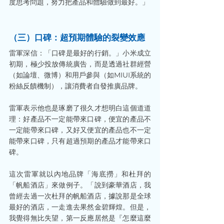
度思考問題，努力把產品和體驗做到最好。」
（三）口碑：超預期體驗的裂變效應
雷軍深信：「口碑是最好的行銷。」小米成立
初期，極少投放傳統廣告，而是透過社群經營
（如論壇、微博）和用戶參與（如MIUI系統的
粉絲反饋機制），讓消費者自發推廣品牌。
雷軍表示他也是琢磨了很久才想明白這個道道
理：好產品不一定能帶來口碑，便宜的產品不
一定能帶來口碑，又好又便宜的產品也不一定
能帶來口碑，只有超過預期的產品才能帶來口
碑。
這次雷軍就以內地品牌「海底撈」和杜拜的
「帆船酒店」來做例子。「說到豪華酒店，我
曾經去過一次杜拜的帆船酒店，據說那是全球
最好的酒店，一走進去果然金碧輝煌。但是，
我覺得無比失望，第一反應居然是『怎麼這麼