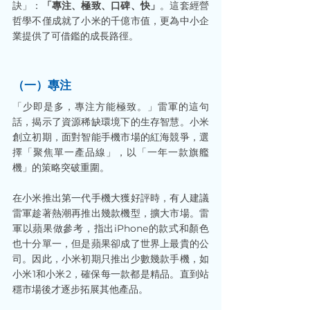
訣」：
「專注、極致、口碑、快」
。這套經營
哲學不僅成就了小米的千億市值，更為中小企
業提供了可借鑑的成長路徑。
（一）專注
「少即是多，專注方能極致。」雷軍的這句
話，揭示了資源稀缺環境下的生存智慧。小米
創立初期，面對智能手機市場的紅海競爭，選
擇「聚焦單一產品線」，以「一年一款旗艦
機」的策略突破重圍。
在小米推出第一代手機大獲好評時，有人建議
雷軍趁著熱潮再推出幾款機型，擴大市場。雷
軍以蘋果做參考，指出iPhone的款式和顏色
也十分單一，但是蘋果卻成了世界上最貴的公
司。因此，小米初期只推出少數幾款手機，如
小米1和小米2，確保每一款都是精品。直到站
穩市場後才逐步拓展其他產品。