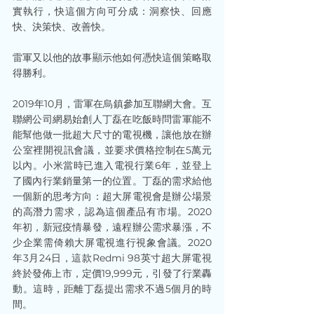
實執行，快這個方向可分成：洞察快、回應
快、決策快、改善快。
雷軍又以他的故事顯示他如何憑快這個策略取
得勝利。
2019年10月，雷軍在烏鎮參加互聯網大會。互
聯網公司網易始創人丁磊在吃飯時問雷軍能不
能幫他做一批超大尺寸的電視機，讓他放在辦
公室裡開視訊會議，並要求價格控制在5萬元
以內。小米當時已進入電視行業6年，並登上
了國內行業銷量第一的位置。丁磊的需求給他
一個新的思考方向：超大屏電視會是辦公場景
的高潛力需求，認為這個產品有市場。2020
年初，新冠疫情暴發，遠程辦公需求暴漲，不
少企業需倚賴大屏電視進行視象會議。2020
年3月24日，這款Redmi 98英寸超大屏電視
終於發佈上市，定價19,999元，引發了行業轟
動。這時，距離丁磊提出需求不過5個月的時
間。