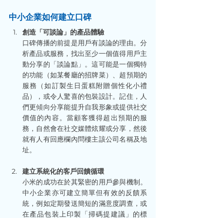
中小企業如何建立口碑
創造「可談論」的產品體驗
口碑傳播的前提是用戶有談論的理由。分
析產品或服務，找出至少一個值得用戶主
動分享的「談論點」。這可能是一個獨特
的功能（如某餐廳的招牌菜）、超預期的
服務（如訂製生日蛋糕附贈個性化小禮
品），或令人驚喜的包裝設計。記住，人
們更傾向分享能提升自我形象或提供社交
價值的內容。當顧客獲得超出預期的服
務，自然會在社交媒體炫耀或分享，然後
就有人有回應欄內問樓主該公司名稱及地
址。
建立系統化的客戶回饋循環
小米的成功在於其緊密的用戶參與機制。
中小企業亦可建立簡單但有效的反饋系
統，例如定期發送簡短的滿意度調查，或
在產品包裝上印製「掃碼提建議」的標