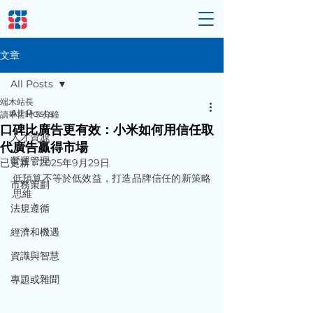
文章
All Posts
端木站長
All Posts
讀畢需時 5 分鐘
口碑比廣告更有效：小米如何用信任取
人才資源
代廣告贏得市場
營運管理
已更新：
2025年9月29日
低預算不等於低效益，打造品牌信任的新策略
市務策劃
思維
法規遵循
經濟和機遇
資識與智慧
專題或雜聞