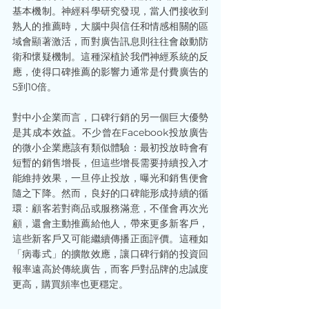
基本機制。神經科學研究發現，當人們接收到
熟人的推薦時，大腦中與信任和情感相關的區
域會顯著激活，而對廣告訊息則往往會啟動防
衛和懷疑機制。這種深植於我們神經系統的反
應，使得口碑推薦的影響力通常是付費廣告的
5到10倍。
對中小企業而言，口碑行銷的另一個巨大優勢
是其成本效益。不少曾在Facebook投放廣告
的微小企業應該有類似體驗：最初投放時會有
短暫的銷售增長，但這些增長需要持續投入才
能維持效果，一旦停止投放，曝光和銷售便會
隨之下降。然而，良好的口碑能形成持續的循
環：顧客若對商品或服務滿意，不僅會再次光
顧，還會主動推薦給他人，帶來更多新客戶，
這些新客戶又可能繼續傳播正面評價。這種如
「病毒式」的擴散效應，讓口碑行銷的投資回
報率遠高於傳統廣告，而客戶對品牌的忠誠度
更高，購買頻率也更穩定。