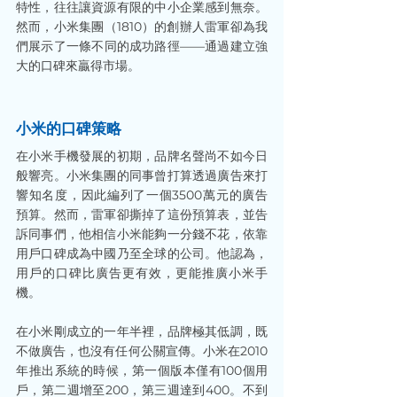
特性，往往讓資源有限的中小企業感到無奈。
然而，小米集團（1810）的創辦人雷軍卻為我
們展示了一條不同的成功路徑——通過建立強
大的口碑來贏得市場。
小米的口碑策略
在小米手機發展的初期，品牌名聲尚不如今日
般響亮。小米集團的同事曾打算透過廣告來打
響知名度，因此編列了一個3500萬元的廣告
預算。然而，雷軍卻撕掉了這份預算表，並告
訴同事們，他相信小米能夠一分錢不花，依靠
用戶口碑成為中國乃至全球的公司。他認為，
用戶的口碑比廣告更有效，更能推廣小米手
機。
在小米剛成立的一年半裡，品牌極其低調，既
不做廣告，也沒有任何公關宣傳。小米在2010
年推出系統的時候，第一個版本僅有100個用
戶，第二週增至200，第三週達到400。不到