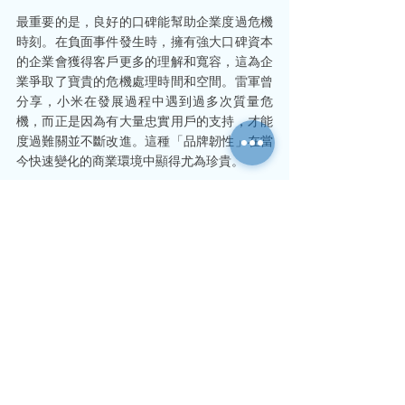
最重要的是，良好的口碑能幫助企業度過危機
時刻。在負面事件發生時，擁有強大口碑資本
的企業會獲得客戶更多的理解和寬容，這為企
業爭取了寶貴的危機處理時間和空間。雷軍曾
分享，小米在發展過程中遇到過多次質量危
機，而正是因為有大量忠實用戶的支持，才能
度過難關並不斷改進。這種「品牌韌性」在當
今快速變化的商業環境中顯得尤為珍貴。
免責聲明：以上內容僅供一般參考，如有具體
情況，建議諮詢專業人士。
中小企經營策略
品牌策略與市場定位
市務策劃