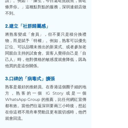
請」。例如：「陳生，今日返咗批靚魚，留咗
條畀你。」這種點對點的服務，深圳連鎖店做
不到。
2.建立「社群歸屬感」
將熟客變成「會員」，但不要只是積分換禮
物，而是賦予「特權」。例如，熟客可以優先
訂位、可以品嚐未推出的新菜式、或者參加老
闆親自主持的試食會。當客人覺得自己是「自
己人」時，他對價格的敏感度就會降低，因為
他買的是這份關係。
3.口碑的「病毒式」擴張
熟客是最好的推銷員。在香港這個圈子細的地
方，熟客的一個 IG Story 或是一個 
WhatsApp Group 的推薦，比任何網紅宣傳
都有效。當他們往返深圳要兩三小時後，想起
在你這裡不用舟車勞動且更有親切感時，他們
就會回流。