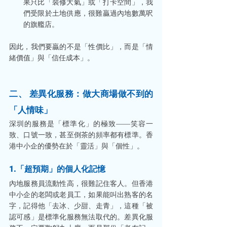
果只比「裝修大氣」或「打卡空間」，我
們受限於土地供應，很難贏過內地數萬呎
的旗艦店。
因此，我們要贏的不是「性價比」，而是「情
緒價值」與「信任成本」。
二、 差異化服務：做大商場做不到的
「人情味」
深圳的服務是「標準化」的極致——笑容一
致、口號一致，甚至倒茶的頻率都有標準。香
港中小企的優勢在於「靈活」與「個性」。
1.「超預期」的個人化記憶
內地服務員流動性高，很難記住客人。但香港
中小企的老闆或老員工，如果能叫出熟客的名
字，記得他「去冰、少甜、走青」，這種「被
認可感」是標準化服務無法取代的。差異化服