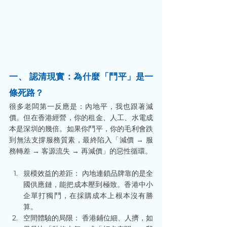
一、 認清現實：為什麼「鬥平」是一
條死路？
很多老闆第一反應是：內地平，我也跟著減
價。但在香港經營，你的租金、人工、水電成
本是深圳的幾倍。如果你鬥平，你的毛利會跌
到無法支撐服務質素，最終陷入「減價 → 服
務轉差 → 客源流失 → 再減價」的惡性循環。
規模效益的差距： 內地連鎖品牌靠的是全
國供應鏈，能把成本壓到極致。香港中小
企單打獨鬥，在採購成本上根本沒有勝
算。
空間體驗的局限： 香港鋪位細、人擠，如