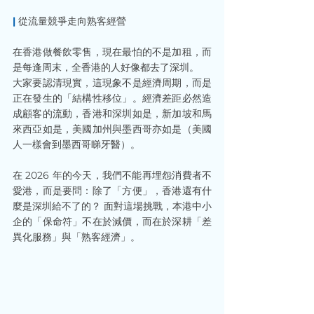
|
 從流量競爭走向熟客經營
在香港做餐飲零售，現在最怕的不是加租，而
是每逢周末，全香港的人好像都去了深圳。
大家要認清現實，這現象不是經濟周期，而是
正在發生的「結構性移位」。經濟差距必然造
成顧客的流動，香港和深圳如是，新加坡和馬
來西亞如是，美國加州與墨西哥亦如是（美國
人一樣會到墨西哥睇牙醫）。
在 2026 年的今天，我們不能再埋怨消費者不
愛港，而是要問：除了「方便」，香港還有什
麼是深圳給不了的？ 面對這場挑戰，本港中小
企的「保命符」不在於減價，而在於深耕「差
異化服務」與「熟客經濟」。