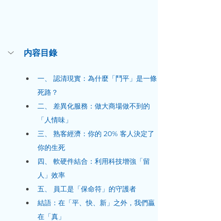
内容目錄
一、 認清現實：為什麼「鬥平」是一條
死路？
二、 差異化服務：做大商場做不到的
「人情味」
三、 熟客經濟：你的 20% 客人決定了
你的生死
四、 軟硬件結合：利用科技增強「留
人」效率
五、 員工是「保命符」的守護者
結語：在「平、快、新」之外，我們贏
在「真」