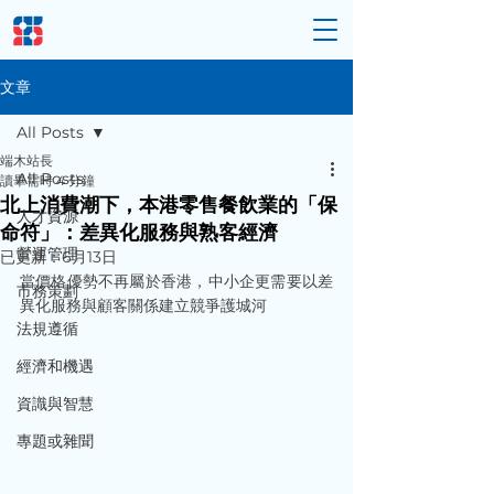
文章
All Posts
端木站長
All Posts
讀畢需時 4 分鐘
北上消費潮下，本港零售餐飲業的「保
人才資源
命符」：差異化服務與熟客經濟
營運管理
已更新：
6月13日
當價格優勢不再屬於香港，中小企更需要以差
市務策劃
異化服務與顧客關係建立競爭護城河
法規遵循
經濟和機遇
資識與智慧
專題或雜聞