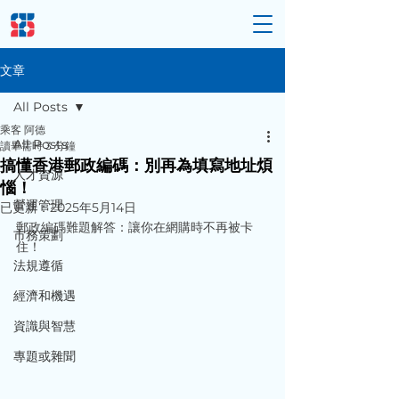
文章
All Posts
乘客 阿德
All Posts
讀畢需時 3 分鐘
搞懂香港郵政編碼：別再為填寫地址煩
人才資源
惱！
營運管理
已更新：
2025年5月14日
郵政編碼難題解答：讓你在網購時不再被卡
市務策劃
住！
法規遵循
經濟和機遇
資識與智慧
專題或雜聞