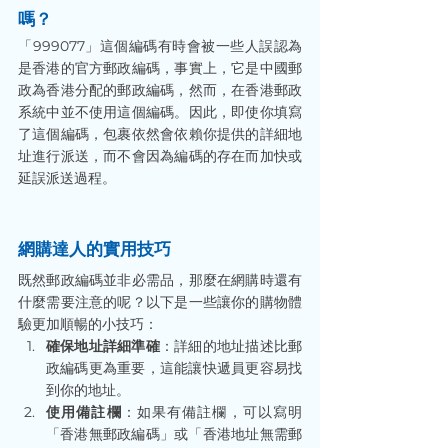
嗎？
「999077」這個編碼有時會被一些人誤認為
是香港的官方郵政編碼，事實上，它是中國郵
政為香港分配的郵政編碼，然而，在香港郵政
系統中並不使用這個編碼。因此，即使你填寫
了這個編碼，包裹依然會依賴你提供的詳細地
址進行派送，而不會因為編碼的存在而加快或
延誤派送過程。
網購達人的實用技巧
既然郵政編碼並非必需品，那麼在網購時還有
什麼需要注意的呢？以下是一些讓你的購物體
驗更加順暢的小技巧：
確保地址詳細準確
：詳細的地址描述比郵
政編碼更為重要，這能讓快遞員更容易找
到你的地址。
使用備註欄
：如果有備註欄，可以寫明
「香港無郵政編碼」或「香港地址無需郵