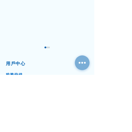
用戶中心
稅務快線
利得稅申
報
資本增值
及離岸收益
​稅務
審核和調
查
小米 雷軍的智慧：企業家
DeepSeek（
其他稅務申
報
必讀的創業與管理秘笈
辦人梁文鋒的管
稅務書信代
辦
會計及審計快線
周年財
務
審
計
簿記及會
計
專項審
計