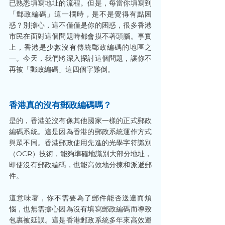
已熟悉填寫地址的流程。但是，每當你填寫到
「郵政編碼」這一欄時，是不是覺得有點困
惑？別擔心，這不僅僅是你的困惑，很多香港
市民在面對這個問題時都會摸不著頭腦。事實
上，香港是少數沒有傳統郵政編碼的地區之
一。今天，我們將深入探討這個問題，讓你不
再被「郵政編碼」這四個字難倒。
香港真的沒有郵政編碼嗎？
是的，香港並沒有像其他國家一樣的正式郵政
編碼系統。這是因為香港的郵政系統運作方式
與眾不同。香港郵政使用先進的光學字符識別
（OCR）技術，能夠準確地識別大部分地址，
即使沒有郵政編碼，也能高效地分揀和派遞郵
件。
這意味著，你不需要為了郵件能否送達而煩
惱，也無需擔心因為沒有填寫郵政編碼而導致
包裹被延誤。這是香港郵政系統多年來高效運