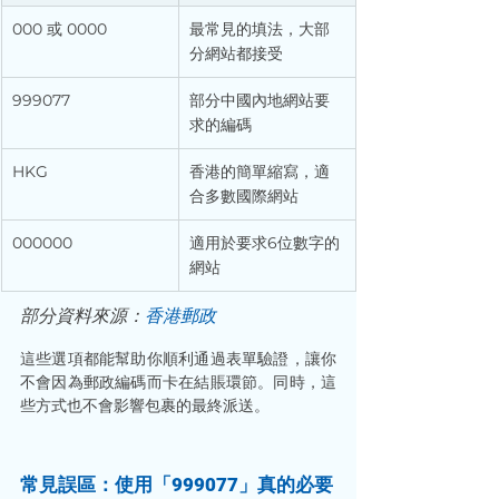
000 或 0000
最常見的填法，大部
分網站都接受
999077
部分中國內地網站要
求的編碼
HKG
香港的簡單縮寫，適
合多數國際網站
000000
適用於要求6位數字的
網站
部分資料來源：
香港郵政
這些選項都能幫助你順利通過表單驗證，讓你
不會因為郵政編碼而卡在結賬環節。同時，這
些方式也不會影響包裹的最終派送。
常見誤區：使用「999077」真的必要