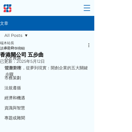
文章
All Posts
端木站長
All Posts
讀畢需時 5 分鐘
香港開公司 五步曲
人才資源
已更新：
2025年5月12日
營運管理
從無到有，從夢到現實：開創企業的五大關鍵
步驟
市務策劃
法規遵循
經濟和機遇
資識與智慧
專題或雜聞