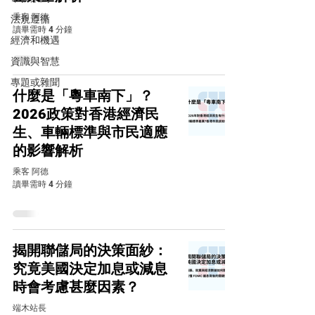
乘客 阿德
法規遵循
讀畢需時 4 分鐘
經濟和機遇
資識與智慧
專題或雜聞
什麼是「粵車南下」？
2026政策對香港經濟民
生、車輛標準與市民適應
的影響解析
乘客 阿德
讀畢需時 4 分鐘
揭開聯儲局的決策面紗：
究竟美國決定加息或減息
時會考慮甚麼因素？
端木站長