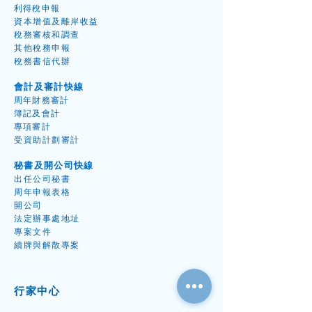
利得稅申
報
資本增值
及離岸收益
​稅務
審核和調
查
其他稅務申
報
稅務書信代
辦
會計及審計快線
周年財
務
審
計
簿記及會
計
專項審
計
受資
助計劃審
計
秘書及開公司快線
出任公
司秘
書
周年
申報表
格
開
公
司
​法定辦事處地址
專案
文件
續牌
與解散專案
行家中
心