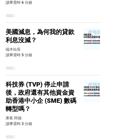
讀畢需時 6 分鐘
美國減息，為何我的貸款
利息沒減？
端木站長
讀畢需時 5 分鐘
科技券 (TVP) 停止申請
後，政府還有其他資金資
助香港中小企 (SME) 數碼
轉型嗎？
乘客 阿德
讀畢需時 3 分鐘