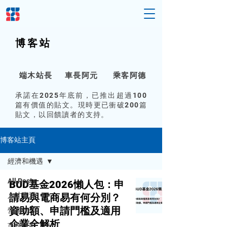
博客
站
端木站
長
車長阿
元
乘客阿
德
承諾在2025年底前，已推出超過100
篇有價值的貼文。現時更已衝破200篇
貼文，以回饋讀者的支持。
博客站主頁
經濟和機遇
All Posts
BUD基金2026懶人包：申
人才資源
請易與電商易有何分別？
資助額、申請門檻及適用
營運管理
企業全解析
市務策劃