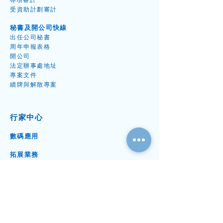
專項審
計
受資
助計劃審
計
秘書及開公司快線
出任公
司秘
書
周年
申報表
格
開
公
司
​法定辦事處地址
專案
文件
續牌
與解散專案
行家中
心
數碼應用
拓展業務
鞏固後
勤
報價中心