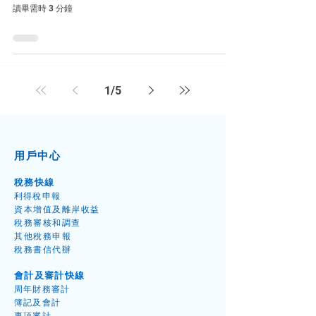
讀畢需時 3 分鐘
1
/
5
用戶中心
稅務快線
利得稅申
報
資本增值
及離岸收益
​稅務
審核和調
查
其他稅務申
報
稅務書信代
辦
會計及審計快線
周年財
務
審
計
簿記及會
計