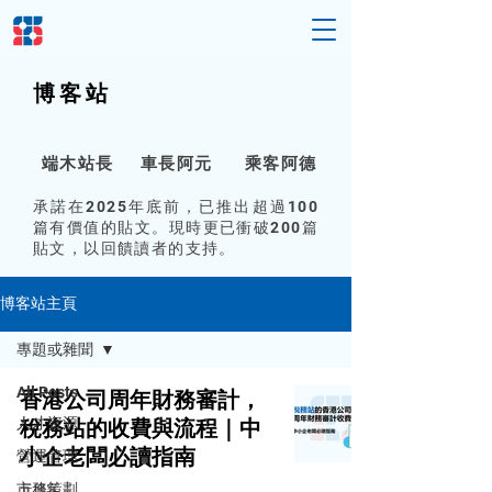
博客
站
端木站
長
車長阿
元
乘客阿
德
承諾在2025年底前，已推出超過100
篇有價值的貼文。現時更已衝破200篇
貼文，以回饋讀者的支持。
博客站主頁
專題或雜聞
All Posts
香港公司周年財務審計，
人才資源
稅務站的收費與流程｜中
小企老闆必讀指南
營運管理
市務策劃
元博客