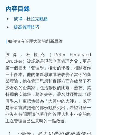
內容目錄
彼得．杜拉克觀點
提高管理技巧
| 
如何擁有管理大師的創新思維
彼得．杜拉克（Peter Ferdinand 
Drucker）被認為是現代企業管理之父，更是
第一個提出「管理學」概念的學者，相關著作
三十多本。他的創新思維徹底改變了當今的商
業理論，他在管理思想和實踐方面亦啟發了不
少著名的企業家，包括微軟的比爾．蓋茨、英
特爾的安德魯．葛洛夫等。著名財經雜誌《經
濟學人》更把他譽為「大師中的大師」。以下
是筆者嘗試把他的部份觀點列出，希望能給一
些沒有時間拜讀他著作的管理人和中小企的東
主在管理自己生意時的一點啟發。 
「管理」是去思考如何把事情做