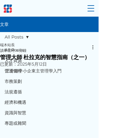
文章
All Posts
端木站長
All Posts
讀畢需時 4 分鐘
管理大師 杜拉克的智慧指南（之一）
人才資源
已更新：
2025年5月12日
營運管理
三分鐘中小企東主管理學入門
市務策劃
法規遵循
經濟和機遇
資識與智慧
專題或雜聞