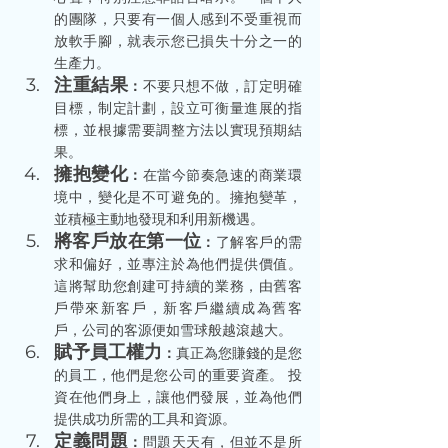
的團隊，只要有一個人感到不受重視而
放軟手腳，就表示您已損失十分之一的
生產力。 
注重結果
：
不要只想不做，訂定明確
目標，制定計劃，設立可衡量進展的指
標，並根據需要調整方法以實現預期結
果。 
擁抱變化
：
在當今節奏急速的商業環
境中，變化是不可避免的。擁抱變革，
並積極主動地發現和利用新機遇。 
將客戶放在第一位
：
了解客戶的需
求和偏好，並專注於為他們提供價值。 
這將幫助您創建可持續的業務，由舊客
戶帶來新客戶，新客戶繼續成為舊客
戶，公司的客源便如雪球般越滾越大。 
賦予員工權力
：
真正為您賺錢的是您
的員工，他們是您公司的重要資產。 投
資在他們身上，讓他們發展，並為他們
提供成功所需的工具和資源。 
定義問題
：
問題天天有，但並不是所