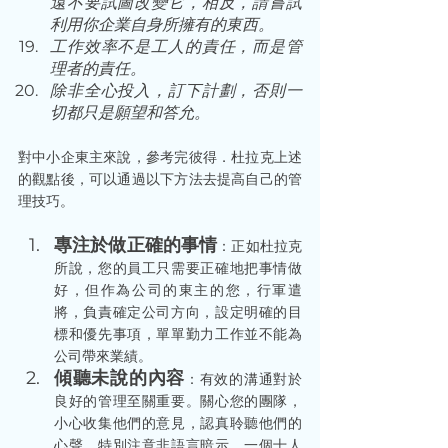
遠不要試圖改變它，相反，請嘗試
利用你企業自身所擁有的東西。 
工作效率不是工人的責任，而是管
理者的責任。 
除非全心投入，訂下計劃，否則一
切都只是願望和答允。 
對中小企東主來說，參考完彼得．杜拉克上述
的觀點後，可以通過以下方法去提高自己的管
理技巧。 
專注於做正確的事情
：正如杜拉克
所說，您的員工只需要正確地把事情做
好，但作為公司的東主的您，行軍遣
將，負責確定公司方向，設定明確的目
標和優先事項，單單勤力工作並不能為
公司帶來業績。 
傾聽未說的內容
：有效的溝通對於
良好的管理至關重要。關心您的團隊，
小心收集他們的意見，認真聆聽他們的
心聲，特別注意非語言暗示。一個十人