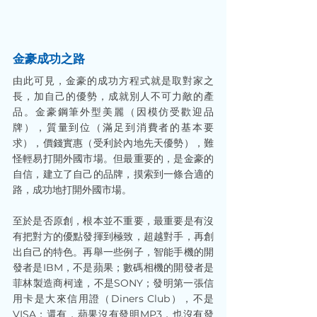
金豪成功之路
由此可見，金豪的成功方程式就是取對家之
長，加自己的優勢，成就別人不可力敵的產
品。金豪鋼筆外型美麗（因模仿受歡迎品
牌），質量到位（滿足到消費者的基本要
求），價錢實惠（受利於內地先天優勢），難
怪輕易打開外國市場。但最重要的，是金豪的
自信，建立了自己的品牌，摸索到一條合適的
路，成功地打開外國市場。
至於是否原創，根本並不重要，最重要是有沒
有把對方的優點發揮到極致，超越對手，再創
出自己的特色。再舉一些例子，智能手機的開
發者是IBM，不是蘋果；數碼相機的開發者是
菲林製造商柯達，不是SONY；發明第一張信
用卡是大來信用證（Diners Club），不是
VISA；還有，蘋果沒有發明MP3，也沒有發