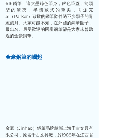
616鋼筆，這支墨綠色筆身，銀色筆蓋，箭頭
型的筆夾，半隱藏式的筆尖，向派克
51（Parker）致敬的鋼筆陪伴過不少學子的青
蔥歲月。大家可能不知，在外國的鋼筆圈子，
最出名、最受歡迎的國產鋼筆卻是大家未曾聽
過的金豪鋼筆。
金豪鋼筆的崛起
金豪（Jinhao）鋼筆品牌隸屬上海千古文具有
限公司，原名千古文具廠，於1988年在江西省