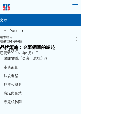
文章
All Posts
端木站長
All Posts
讀畢需時 4 分鐘
品牌策略：金豪鋼筆的崛起
人才資源
已更新：
2025年5月13日
國產鋼筆「金豪」成功之路
營運管理
市務策劃
法規遵循
經濟和機遇
資識與智慧
專題或雜聞