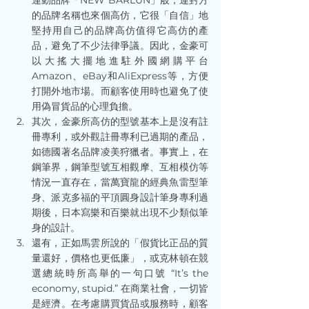
運動品牌「NEW BARLUN」般，連對方
的品牌名稱也來個高仿，它很「自信」地
堅持用自己的品牌高仿值得它高仿的產
品，避免了不少法律爭議。因此，金豪可
以大搖大擺地進駐外國網購平台
Amazon、eBay和AliExpress等，方便
打開外地市場。而顧客使用時也避免了使
用偽冒貨品的心理負擔。
其次，金豪所高仿的型號基本上是沒有註
冊專利，或外觀註冊專利已過期的產品，
如德國著名品牌凌美狩獵者。事實上，在
鋼筆界，鋼筆型號互相觀摩、互相模仿等
情況一直存在，當萬寶龍的經典魚雷型筆
身、派克多福的平頂圓身設計筆身專利過
期後，日本寫樂和百樂就出現不少類似筆
身的設計。
還有，正如馬雲所說的「假貨比正品的質
量還好，價格也更低廉」，或克林頓在競
選總統時所高舉的一句口號 “It’s the 
economy, stupid.” 在商業社會，一切皆
是經濟。在考慮購買貨品或服務時，顧客