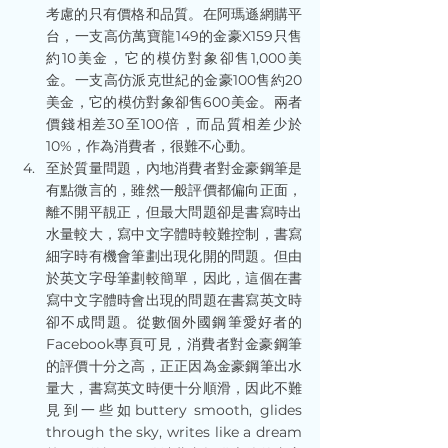
考慮的只有價格和品質。在阿瑪遜網購平
台，一支高仿萬寶龍149的金豪X159只售
約10美金，它的模仿對象卻售1,000美
金。一支高仿派克世紀的金豪100售約20
美金，它的模仿對象卻售600美金。兩者
價錢相差30至100倍，而品質相差少於
10%，作為消費者，很難不心動。
至於質量問題，內地消費者對金豪鋼筆是
有點微言的，雖然一般評價都偏向正面，
離不開平靚正，但最大問題卻是書寫時出
水量較大，寫中文字體時較難控制，書寫
細字時有機會筆劃出現化開的問題。但由
於英文字母筆劃較簡單，因此，這個在書
寫中文字體時會出現的問題在書寫英文時
卻不成問題。從數個外國鋼筆愛好者的
Facebook專頁可見，消費者對金豪鋼筆
的評價十分之高，正正因為金豪鋼筆出水
量大，書寫英文時便十分順滑，因此不難
見到一些如buttery smooth, glides 
through the sky, writes like a dream