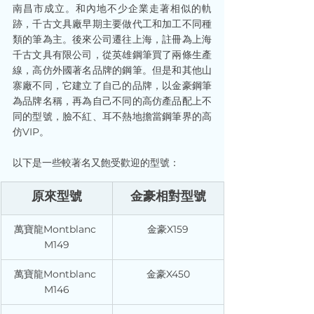
南昌市成立。和內地不少企業走著相似的軌
跡，千古文具廠早期主要做代工和加工不同種
類的筆為主。後來公司遷往上海，註冊為上海
千古文具有限公司，從英雄鋼筆買了兩條生產
線，高仿外國著名品牌的鋼筆。但是和其他山
寨廠不同，它建立了自己的品牌，以金豪鋼筆
為品牌名稱，再為自己不同的高仿產品配上不
同的型號，臉不紅、耳不熱地擔當鋼筆界的高
仿VIP。
以下是一些較著名又飽受歡迎的型號：
原來型號
金豪相對型號
萬寶龍Montblanc 
金豪X159
M149
萬寶龍Montblanc 
金豪X450
M146