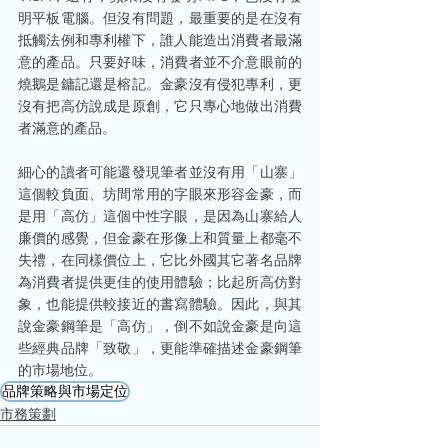
明平板電腦。但沒有問題，最重要的是在沒有
抵觸法例和專利權下，誰人能造出消費者最滿
意的產品。只要好味，消費者並不介意眼前的
燒鵝是鏞記還是榕記。金豪沒有侵犯專利，更
沒有把高仿說成是原創，它只專心地做出消費
者滿意的產品。
細心的讀者可能還發現筆者並沒有用「山寨」
這個較負面、坊間常用的字眼來形容金豪，而
是用「高仿」這個中性字眼，是因為山寨給人
廉價的感覺，但金豪在形像上和質量上都毫不
失禮，在同樣價位上，它比外國其它著名品牌
為消費者提供更佳的使用體驗；比起所高仿對
象，也能提供較接近的書寫體驗。因此，與其
說金豪鋼筆是「高仿」，倒不如說金豪是向這
些經典品牌「致敬」，更能準確描述金豪鋼筆
的市場地位。
品牌策略與市場定位
市務策劃