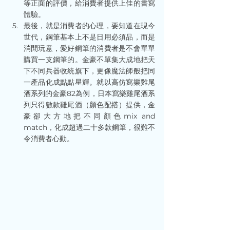
等正面的評價，給消費者提供上佳的書寫
體驗。
最後，就是消費者的心理，要知道在現今
世代，鋼筆基本上不是日用必須品，而是
消閒玩意，愛好鋼筆的消費者是不會單單
購買一支鋼筆的。金豪不單集大成地把天
下不同兵器收統旗下，更像魔法師般把同
一產品化成點點星輝。就以高仿寫樂雞尾
酒系列的金豪82為例，日本寫樂雞尾酒系
列只得數款雞尾酒（顏色配搭）提供，金
豪卻大方地把不同顏色mix and 
match，化成超過二十多款鋼筆，很難不
令消費者心動。