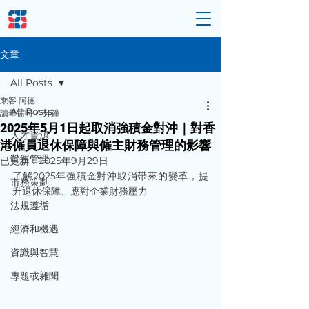
文章
All Posts
乘客 阿德
All Posts
讀畢需時 4 分鐘
2025年5月1日起取消強積金對沖｜對香
人才資源
港僱員退休保障與僱主財務管理的影響
營運管理
已更新：
2025年9月29日
了解2025年強積金對沖取消帶來的變革，提
市務策劃
升退休保障、應對企業財務壓力
法規遵循
經濟和機遇
資識與智慧
專題或雜聞