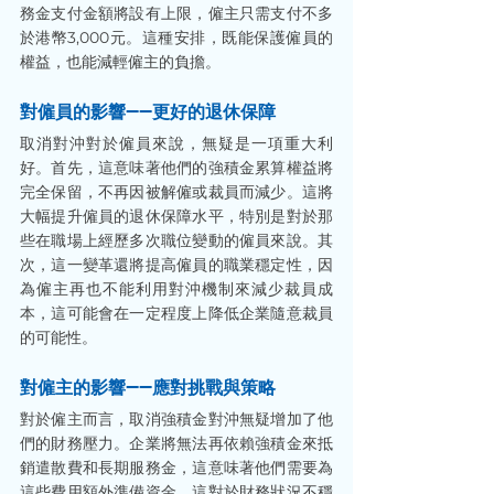
務金支付金額將設有上限，僱主只需支付不多
於港幣3,000元。這種安排，既能保護僱員的
權益，也能減輕僱主的負擔。
對僱員的影響——更好的退休保障
取消對沖對於僱員來說，無疑是一項重大利
好。首先，這意味著他們的強積金累算權益將
完全保留，不再因被解僱或裁員而減少。這將
大幅提升僱員的退休保障水平，特別是對於那
些在職場上經歷多次職位變動的僱員來說。其
次，這一變革還將提高僱員的職業穩定性，因
為僱主再也不能利用對沖機制來減少裁員成
本，這可能會在一定程度上降低企業隨意裁員
的可能性。
對僱主的影響——應對挑戰與策略
對於僱主而言，取消強積金對沖無疑增加了他
們的財務壓力。企業將無法再依賴強積金來抵
銷遣散費和長期服務金，這意味著他們需要為
這些費用額外準備資金。這對於財務狀況不穩