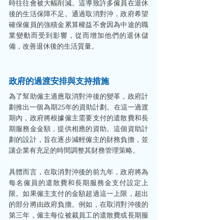
時往往會被大幅削減。這導致許多僱員在退休
後的生活保障不足。通過取消對沖，政府希望
確保僱員的強積金累算權益不會因為中途的職
業變動而受到影響，從而增加他們的退休儲
備，改善退休後的生活質量。
政府的過渡安排與支持措施
為了幫助僱主適應取消對沖後的變革，政府計
劃推出一個為期25年的資助計劃。在這一過渡
期內，政府將根據僱主需要支付的遣散費和長
期服務金金額，提供相應的資助。這個資助計
劃的設計，旨在逐步減輕僱主的財務負擔，並
讓企業有充足的時間調整其財務管理策略。
具體而言，在取消對沖後的前九年，政府將為
每名僱員的遣散費和長期服務金支付設定上
限。如果僱主支付的金額超過這一上限，超出
的部分將由政府負擔。例如，在取消對沖後的
第三年，僱主每位被裁員工的遣散費或長期服