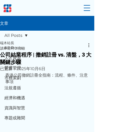
文章
All Posts
端木站長
All Posts
讀畢需時 3 分鐘
公司結業程序 | 撤銷註冊 vs. 清盤，3 大
人才資源
關鍵步驟
營運管理
已更新：
2025年10月6日
香港公司撤銷註冊全指南：流程、條件、注意
市務策劃
事項
法規遵循
經濟和機遇
資識與智慧
專題或雜聞