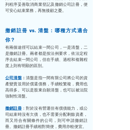
列程序妥善取消商業登記及撤銷公司註冊，便
可安心結束業務，再無後顧之憂。 
撤銷註冊 vs. 清盤：哪種方式適合
你？
有兩個途徑可以結束一間公司，一是清盤，二
是撤銷註冊。兩者都是按法例要求，依法定程
序去結束一間公司，但在手續、過程和複雜程
度上則有明顯的區別。
公司清盤
：
清盤是指一間有限公司將公司的資
產變賣並用於償還債務，手續較繁複，費用也
高得多。可以是股東自願清盤，也可以被法院
強制性清盤。 
撤銷註冊
：對於沒有營運但有償債能力，或公
司結束時沒有欠債，也不需要分配剩餘資產，
而又符合有關條件的公司，則可申請撤銷註
冊。撤銷註冊手續相對簡便，費用亦較便宜。