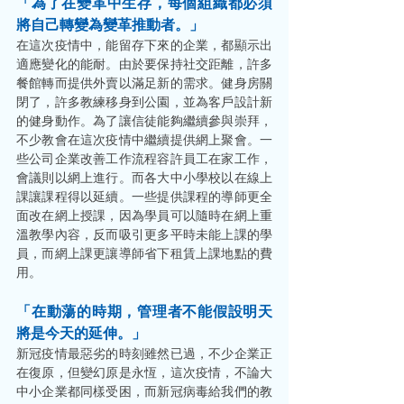
「為了在變革中生存，每個組織都必須
將自己轉變為變革推動者。」
在這次疫情中，能留存下來的企業，都顯示出
適應變化的能耐。由於要保持社交距離，許多
餐館轉而提供外賣以滿足新的需求。健身房關
閉了，許多教練移身到公園，並為客戶設計新
的健身動作。為了讓信徒能夠繼續參與崇拜，
不少教會在這次疫情中繼續提供網上聚會。一
些公司企業改善工作流程容許員工在家工作，
會議則以網上進行。而各大中小學校以在線上
課讓課程得以延續。一些提供課程的導師更全
面改在網上授課，因為學員可以隨時在網上重
溫教學內容，反而吸引更多平時未能上課的學
員，而網上課更讓導師省下租賃上課地點的費
用。 
「在動蕩的時期，管理者不能假設明天
將是今天的延伸。」
新冠疫情最惡劣的時刻雖然已過，不少企業正
在復原，但變幻原是永恆，這次疫情，不論大
中小企業都同樣受困，而新冠病毒給我們的教