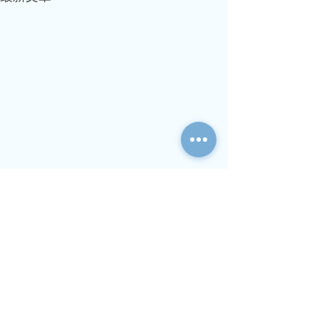
用戶中心
稅務快線
利得稅申
報
資本增值
及離岸收益