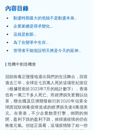
內容目錄
動盪時期最大的危險不是動盪本身...
企業家總是尋求變化...
這就是創新...
為了在變革中生存...
管理者不能假設明天將是今天的延伸...
| 
危機中創造機會
冠狀病毒正慢慢地退出我們的生活舞台，回首
過去三年，全球近七百萬人死於這場世紀疫症
（根據世衛於2023年7月的統計數字），香港
也有一萬三千多人死亡。而經濟損失更難以估
算，聯合國及亞洲開發銀行於2020年估算全
球因冠狀病毒疫情造成的經濟損失達8萬億美
元。在香港，不少企業飽受打擊，倒閉的倒
閉，盈利下跌的盈利下跌，挨得過疫情的仍在
恢復元氣。但從正面看，這場疫情除了給一些