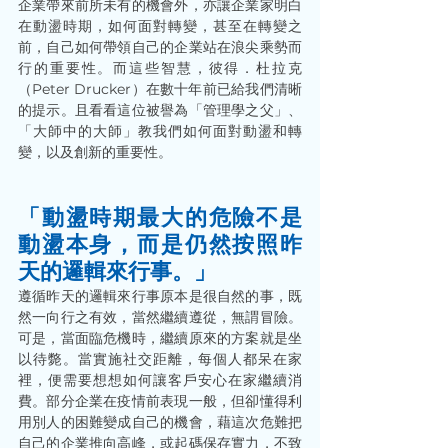
企業帶來前所未有的機會外，亦讓企業家明白
在動盪時期，如何面對轉變，甚至在轉變之
前，自己如何帶領自己的企業站在浪尖乘勢而
行的重要性。而這些智慧，彼得．杜拉克
（Peter Drucker）在數十年前已給我們清晰
的提示。且看看這位被譽為「管理學之父」、
「大師中的大師」教我們如何面對動盪和轉
變，以及創新的重要性。 
「動盪時期最大的危險不是
動盪本身，而是仍然按照昨
天的邏輯來行事。」 
遵循昨天的邏輯來行事原本是很自然的事，既
然一向行之有效，當然繼續遵從，無謂冒險。
可是，當面臨危機時，繼續原來的方案就是坐
以待斃。當實施社交距離，每個人都呆在家
裡，便需要想想如何讓客戶安心在家繼續消
費。部分企業在疫情前表現一般，但卻懂得利
用別人的困難變成自己的機會，藉這次危難把
自己的企業推向高峰，或起碼保存實力，不致