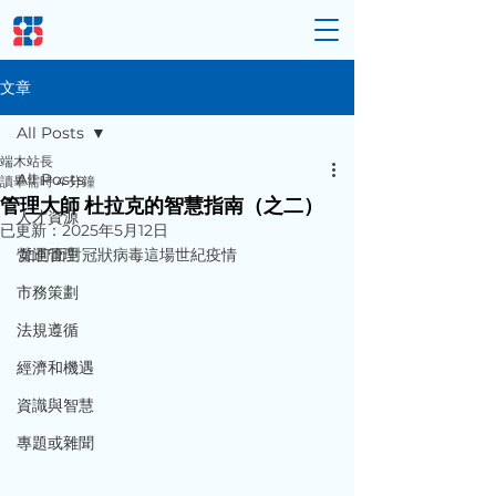
文章
All Posts
端木站長
All Posts
讀畢需時 4 分鐘
管理大師 杜拉克的智慧指南（之二）
人才資源
已更新：
2025年5月12日
營運管理
如何面對冠狀病毒這場世紀疫情 
市務策劃
法規遵循
經濟和機遇
資識與智慧
專題或雜聞