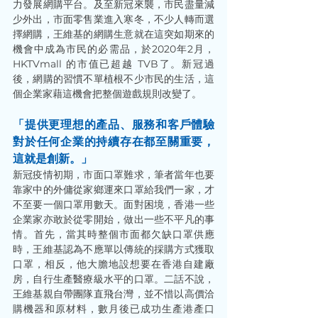
力發展網購平台。及至新冠來襲，市民盡量減
少外出，市面零售業進入寒冬，不少人轉而選
擇網購，王維基的網購生意就在這突如期來的
機會中成為市民的必需品，於2020年2月，
HKTVmall 的市值已超越 TVB了。新冠過
後，網購的習慣不單植根不少市民的生活，這
個企業家藉這機會把整個遊戲規則改變了。 
「提供更理想的產品、服務和客戶體驗
對於任何企業的持續存在都至關重要， 
這就是創新。」
新冠疫情初期，市面口罩難求，筆者當年也要
靠家中的外傭從家鄉運來口罩給我們一家，才
不至要一個口罩用數天。面對困境，香港一些
企業家亦敢於從零開始，做出一些不平凡的事
情。首先，當其時整個市面都欠缺口罩供應
時，王維基認為不應單以傳統的採購方式獲取
口罩，相反，他大膽地設想要在香港自建廠
房，自行生產醫療級水平的口罩。二話不說，
王維基親自帶團隊直飛台灣，並不惜以高價洽
購機器和原材料，數月後已成功生產港產口