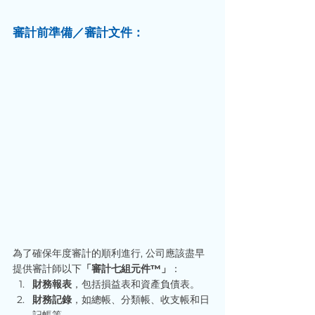
審計前準備／審計文件：
為了確保年度審計的順利進行, 公司應該盡早
提供審計師以下
「審計七組元件™」
：
財務報表
，包括損益表和資產負債表。
財務記錄
，如總帳、分類帳、收支帳和日