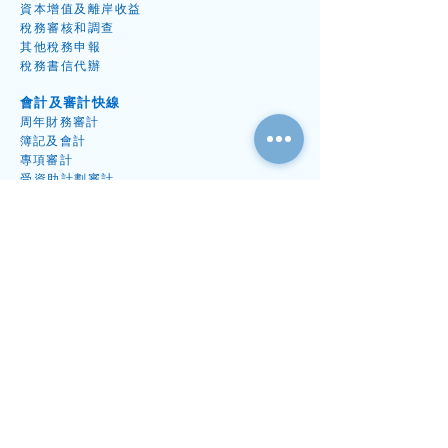
審計基本程序 中篇
資本增值
及離岸收益
為甚麼要做法定
​稅務
審核和調
查
其他稅務申
報
稅務書信代
辦
會計及審計快線
周年財
務
審
計
簿記及會
計
專項審
計
受資
助計劃審
計
秘書及開公司快線
出任公
司秘
書
周年
申報表
格
開
公
司
​法定辦事處地址
專案
文件
續牌
與解散專案
行家中
心
數碼應用