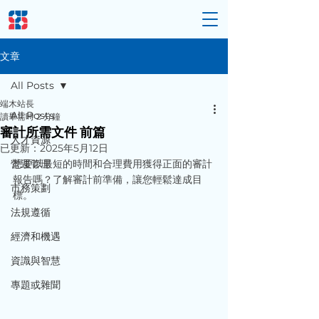
文章
All Posts
端木站長
All Posts
讀畢需時 2 分鐘
審計所需文件 前篇
人才資源
已更新：
2025年5月12日
營運管理
想要以最短的時間和合理費用獲得正面的審計
報告嗎？了解審計前準備，讓您輕鬆達成目
市務策劃
標。
法規遵循
經濟和機遇
資識與智慧
專題或雜聞