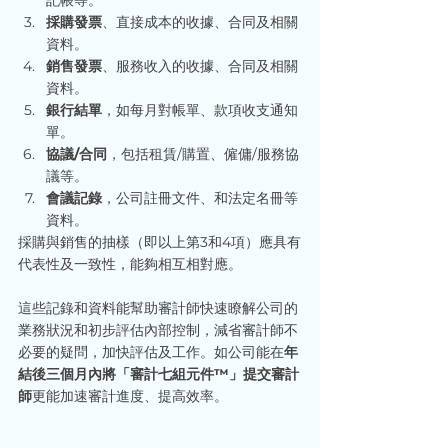
記帳等。
採購發票
、直接成本的收據、合同及相關
資料。
銷售發票
、服務收入的收據、合同及相關
資料。
銀行結單
，如每月對帳單、款項收支通知
單。
協議/合同
，包括租賃/購置、僱傭/服務協
議等。
會議記錄
，公司註冊文件、和法定名冊等
資料。
採購與銷售的抽樣（即以上第3和4項）應具有
代表性及一致性，能夠相互相對應。
這些記錄和資料能幫助審計師快速瞭解公司的
業務狀況和初步評估內部控制，減省審計師不
必要的疑問，加快評估及工作。如公司能在
年
結後三個月內將「審計七組元件™」提交審計
師
更能加速審計進度、提高效率。