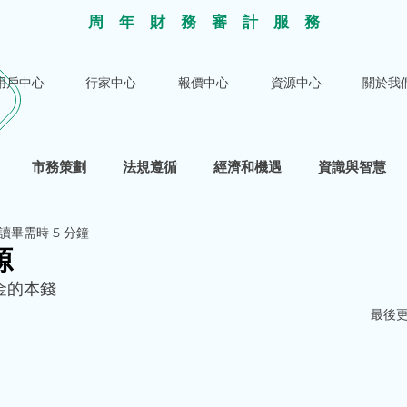
​周年財務審計服
務
用戶中心
行家中心
報價中心
資源中心
關於我
市務策劃
法規遵循
經濟和機遇
資識與智慧
讀畢需時 5 分鐘
源
第一桶金的本錢		
最後更