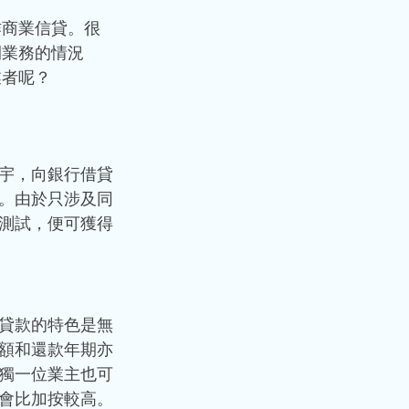
作商業信貸。很
開業務的情況
者呢？ 
宇，向銀行借貸
。由於只涉及同
測試，便可獲得
貸款的特色是無
額和還款年期亦
獨一位業主也可
會比加按較高。