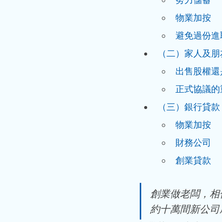
物業加按
避免過份進
（二）家人及朋
出售股權還
正式協議的
（三）銀行貸款
物業加按
財務公司
創業貸款
創業做老闆，相
約十萬間新公司