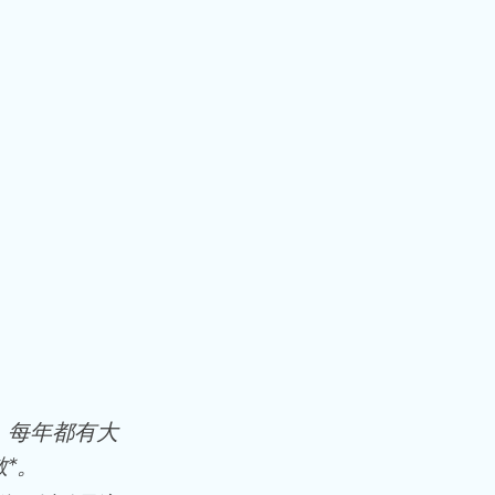
，每年都有大
*。