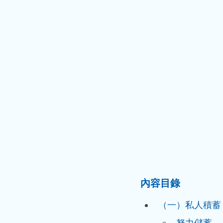
內容目錄
（一）私人積蓄
努力儲蓄