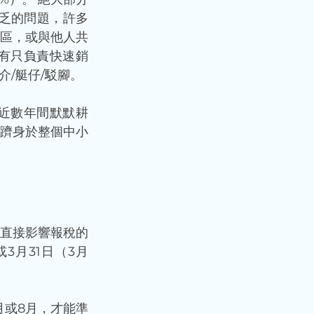
乏的問題，許多
區，或與他人共
有只負責快速銷
/艇仔/駁腳。 
近數年間默默耕
躋身於整個中小
直接影響報稅的
3月31日（3月
月或8月，才能準