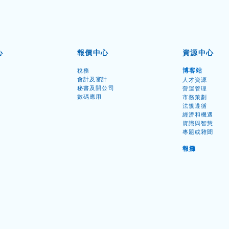
心
報價中心
資源中心
博客
站
稅務
會計及審計
人才資源
秘書
及開公司
營運管理
數碼應用
市務策劃
法規遵循
為甚麼要做法定審計？
經濟和機遇
資識與智慧
專題或雜聞
報
攤