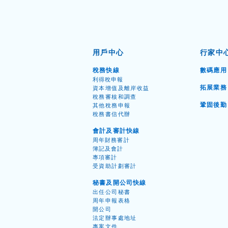
用戶中心
行家中
稅務快線
數碼應用
利得稅申
報
拓展業務
資本增值
及離岸收益
​稅務
審核和調
查
審計所需文件 前篇
鞏固後
勤
其他稅務申
報
稅務書信代
辦
會計及審計快線
周年財
務
審
計
簿記及會
計
專項審
計
受資
助計劃審
計
秘書及開公司快線
出任公
司秘
書
周年
申報表
格
開
公
司
​法定辦事處地址
專案
文件