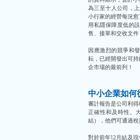
為三至十人公司，上
小行家的經營每況愈
用私隱保障度低的
售、接單和交收文件
因應激烈的競爭和
耘，已經開發出可持
企市場的最前列！ 
中小企業如何
審計報告是公司利得
正確性和及時性。大
結），他們可通過稅
對於前年12月結及