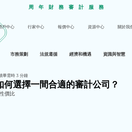
​周年財務審計服
務
用戶中心
行家中心
報價中心
資源中心
關於我
市務策劃
法規遵循
經濟和機遇
資識與智慧
讀畢需時 3 分鐘
如何選擇一間合適的審計公司？
性價比