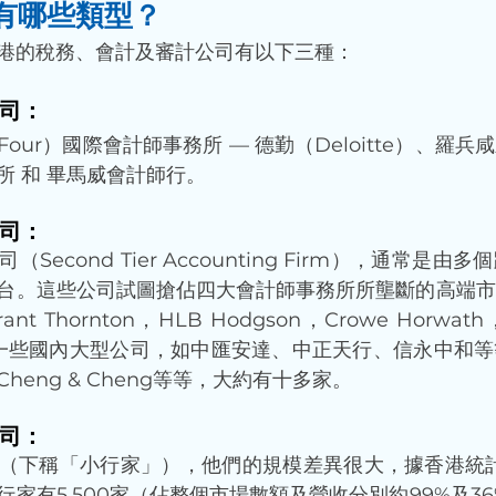
有哪些類型？ 
稅務、會計及審計公司有以下三種： ​​​​​​​
司： 
Four）國際會計師事務所 — 德勤（Deloitte）、羅
所 和 畢馬威會計師行。
公司：
Second Tier Accounting Firm），通常是
台。這些公司試圖搶佔四大會計師事務所所壟斷的高端市
t Thornton，HLB Hodgson，Crowe Horwath，B
以及一些國內大型公司，如中匯安達、中正天行、信永中和
heng & Cheng等等，大約有十多家。
公司：
（下稱「小行家」），他們的規模差異很大，據香港統計
家有5,500家（佔整個市場數額及營收分別約99%及36