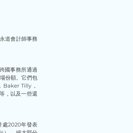
兵咸永道會計師事務
由多個跨國事務所通過
場份額。它們包
aker Tilly，
等等，以及一些還
處2020年發表
%）。 絕大部分