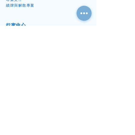
續牌
與解散專案
行家中
心
數碼應用
拓展業務
鞏固後
勤
報價中心
稅務
會計及審計
秘書
及開公司
數碼應用
資源中心
博客
站