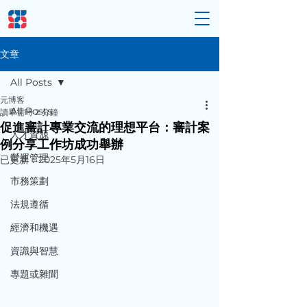
文章
All Posts
元博客
All Posts
讀畢需時 2 分鐘
促進審計專業交流的理想平台：審計案
人才資源
例分享工作坊成功舉辦
營運管理
已更新：
2025年5月16日
市務策劃
法規遵循
經濟和機遇
資識與智慧
專題或雜聞