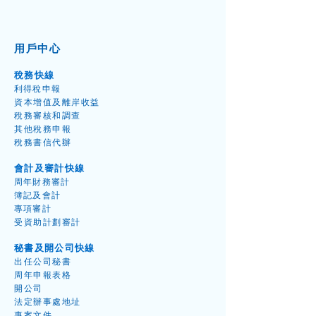
用戶中心
稅務快線
利得稅申
報
資本增值
及離岸收益
​稅務
審核和調
查
其他稅務申
報
稅務書信代
辦
會計及審計快線
審計案例分享會：探討專業懷疑與
周年財
務
審
計
審計質量
簿記及會
計
專項審
計
受資
助計劃審
計
秘書及開公司快線
出任公
司秘
書
周年
申報表
格
開
公
司
​法定辦事處地址
專案
文件